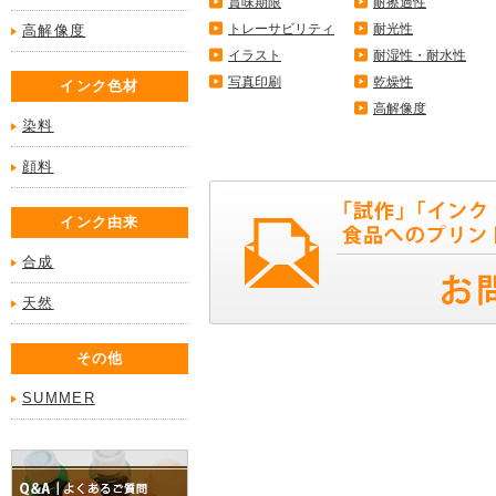
賞味期限
耐擦過性
トレーサビリティ
耐光性
高解像度
イラスト
耐湿性・耐水性
写真印刷
乾燥性
インク色材
高解像度
染料
顔料
インク由来
合成
天然
その他
SUMMER