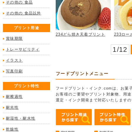
その他の 食品
その他の 食品以外
プリント用途
234どら焼き天着プリント
233ロ
賞味期限
1/12
トレーサビリティ
イラスト
写真印刷
フードプリントメニュー
プリント特性
フードプリント・インク.comは、お
お客様のご要望やプリント対象物、用途
耐擦過性
選定・インク開発まで対応いたしますの
耐光性
耐湿性・耐水性
乾燥性