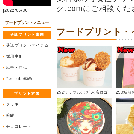
ク.comにご相談く
[2022/06/06]
フードプリントメニュー
フードプリント・イ
受託プリント事例
受託プリントアイテム
採用事例
広告・宣伝
YouTube動画
252ワッフルﾁｯﾌﾟお店ロゴ
250板
プリント対象
クッキー
煎餅
チョコレート