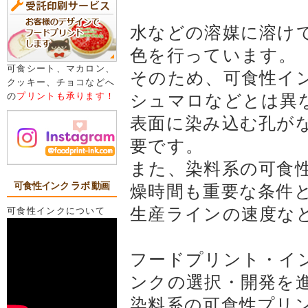
水などの溶媒に溶け
色を行っています。
可食シート、マカロン、
そのため、可食性イ
クッキー、チョコなどへ
の
プリントも承ります！
シュマロなどとは異
表面に染み込む孔が
要です。
また、染料系の可食
可食性インク ラボ 動画
燥時間も重要な条件
生産ラインの速度な
可食性インクについて
フードプリント・イン
ンクの選択・開発を
染料系の可食性プリ