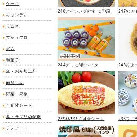
ケーキ
248アイシングｸｯｷｰに印刷
247ﾜｯﾌ
キャンディ
ラムネ
マシュマロ
ガム
和菓子
244グミに8耐バイク
243冷
魚・水産加工品
肉加工品
野菜・果物
可食性シート
薬・サプリの錠剤
239ｵﾑﾗｲｽに可食シート
238フ
ラテアート