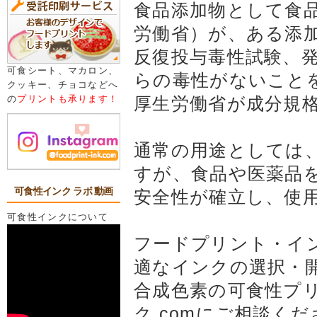
食品添加物として食
労働省）が、ある添
反復投与毒性試験、
可食シート、マカロン、
らの毒性がないこと
クッキー、チョコなどへ
の
プリントも承ります！
厚生労働省が成分規
通常の用途としては
すが、食品や医薬品
可食性インク ラボ 動画
安全性が確立し、使
可食性インクについて
フードプリント・イン
適なインクの選択・
合成色素の可食性プ
ク.comにご相談く