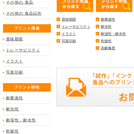
その他の 食品
その他の 食品以外
賞味期限
耐擦過性
トレーサビリティ
耐光性
プリント用途
イラスト
耐湿性・耐水性
賞味期限
写真印刷
乾燥性
高解像度
トレーサビリティ
イラスト
写真印刷
プリント特性
耐擦過性
耐光性
耐湿性・耐水性
乾燥性