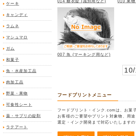
014 糖衣錠 (識別用など)
010 果
ケーキ
キャンディ
ラムネ
マシュマロ
ガム
007 魚 (マーキング用など)
和菓子
10
魚・水産加工品
肉加工品
野菜・果物
フードプリントメニュー
可食性シート
フードプリント・インク.comは、お
薬・サプリの錠剤
お客様のご要望やプリント対象物、用途
選定・インク開発まで対応いたしますの
ラテアート