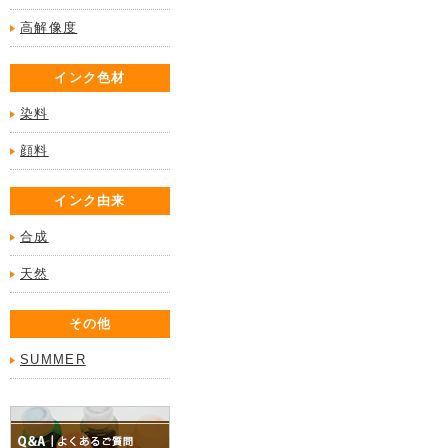
高解像度
インク色材
染料
顔料
インク由来
合成
天然
その他
SUMMER