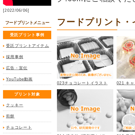
[2022/06/06]
フードプリント・イ
フードプリントメニュー
受託プリント事例
受託プリントアイテム
採用事例
広告・宣伝
YouTube動画
023チョコレートイラスト
021 キ
プリント対象
クッキー
煎餅
チョコレート