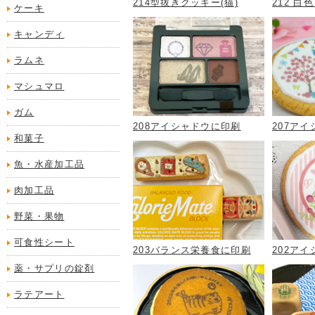
214型抜きクッキー(猫)
212 
ケーキ
キャンディ
ラムネ
マシュマロ
ガム
208アイシャドウに印刷
207ア
和菓子
魚・水産加工品
肉加工品
野菜・果物
可食性シート
203バランス栄養食に印刷
202アイ
薬・サプリの錠剤
ラテアート