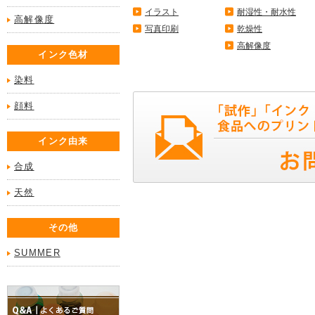
イラスト
耐湿性・耐水性
高解像度
写真印刷
乾燥性
高解像度
インク色材
染料
顔料
インク由来
合成
天然
その他
SUMMER