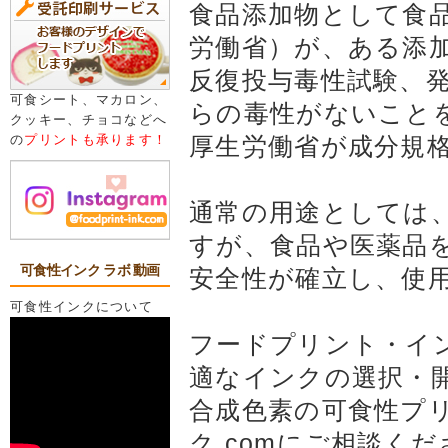
食品添加物として食
労働省）が、ある添
反復投与毒性試験、
可食シート、マカロン、
らの毒性がないこと
クッキー、チョコなどへ
の
プリントも承ります！
厚生労働省が成分規
通常の用途としては
すが、食品や医薬品
可食性インク ラボ 動画
安全性が確立し、使
可食性インクについて
フードプリント・イン
適なインクの選択・
合成色素の可食性プ
ク.comにご相談く