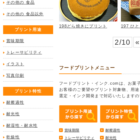
その他の 食品
その他の 食品以外
198どら焼きにプリント
197 
プリント用途
2/10
«
賞味期限
トレーサビリティ
イラスト
フードプリントメニュー
写真印刷
フードプリント・インク.comは、お
お客様のご要望やプリント対象物、用途
プリント特性
選定・インク開発まで対応いたしますの
耐擦過性
耐光性
耐湿性・耐水性
賞味期限
耐擦過性
乾燥性
トレーサビリティ
耐光性