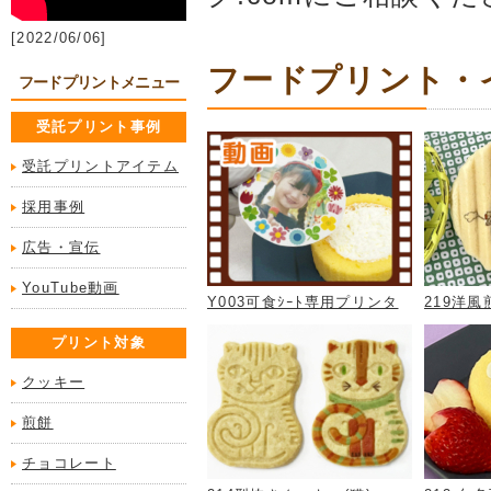
[2022/06/06]
フードプリント・イ
フードプリントメニュー
受託プリント事例
受託プリントアイテム
採用事例
広告・宣伝
YouTube動画
Y003可食ｼｰﾄ専用プリンタ
219洋
プリント対象
クッキー
煎餅
チョコレート