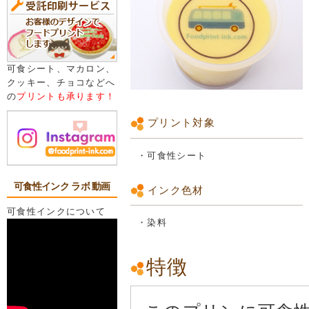
可食シート、マカロン、
クッキー、チョコなどへ
の
プリントも承ります！
プリント対象
・可食性シート
可食性インク ラボ 動画
インク色材
可食性インクについて
・染料
特徴