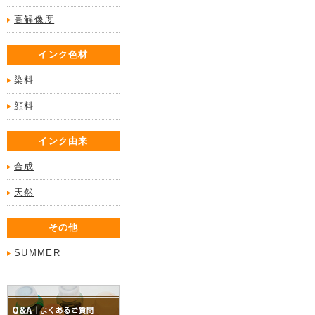
高解像度
インク色材
染料
顔料
インク由来
合成
天然
その他
SUMMER