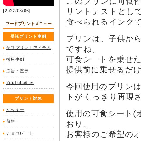
このプリンに可食性
リントテストとし
[2022/06/06]
食べられるインク
フードプリントメニュー
受託プリント事例
プリンは、子供か
ですね。
受託プリントアイテム
可食シートを乗せ
採用事例
提供前に乗せるだ
広告・宣伝
YouTube動画
今回使用のプリン
トがくっきり再現
プリント対象
クッキー
使用の可食シート(
煎餅
おり、
お客様のご希望の
チョコレート