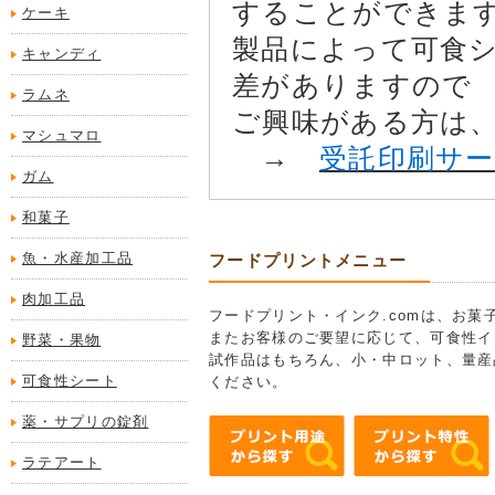
することができま
ケーキ
製品によって可食
キャンディ
差がありますので
ラムネ
ご興味がある方は
マシュマロ
→
受託印刷サ
ガム
和菓子
魚・水産加工品
フードプリントメニュー
肉加工品
フードプリント・インク.comは、お
またお客様のご要望に応じて、可食性イ
野菜・果物
試作品はもちろん、小・中ロット、量産
可食性シート
ください。
薬・サプリの錠剤
ラテアート