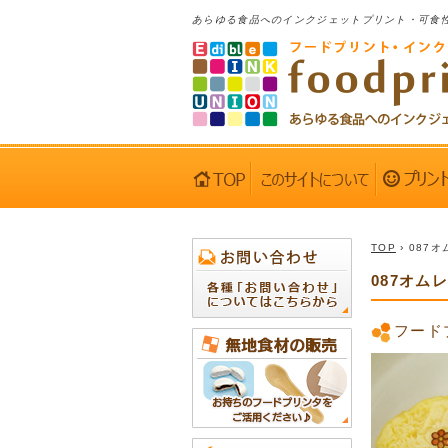
あらゆる食品へのインクジェットプリント・可食
TOP
› 087
087オム
フード