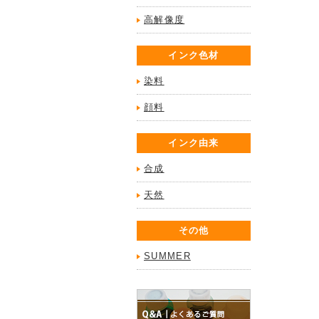
高解像度
インク色材
染料
顔料
インク由来
合成
天然
その他
SUMMER