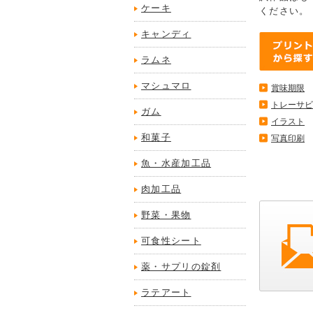
ケーキ
ください。
キャンディ
ラムネ
マシュマロ
賞味期限
トレーサビ
ガム
イラスト
和菓子
写真印刷
魚・水産加工品
肉加工品
野菜・果物
可食性シート
薬・サプリの錠剤
ラテアート