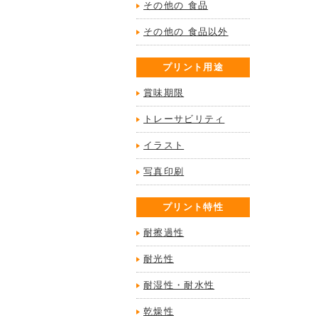
その他の 食品
その他の 食品以外
プリント用途
賞味期限
トレーサビリティ
イラスト
写真印刷
プリント特性
耐擦過性
耐光性
耐湿性・耐水性
乾燥性