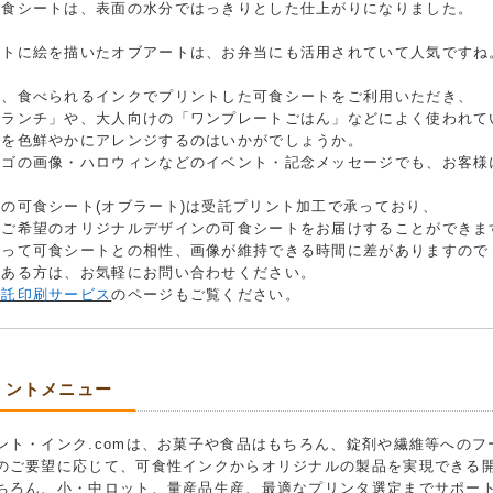
可食シートは、表面の水分ではっきりとした仕上がりになりました。
ートに絵を描いたオブアートは、お弁当にも活用されていて人気ですね
は、食べられるインクでプリントした可食シートをご利用いただき、
様ランチ」や、大人向けの「ワンプレートごはん」などによく使われて
ツを色鮮やかにアレンジするのはいかがでしょうか。
ロゴの画像・ハロウィンなどのイベント・記念メッセージでも、お客様
の可食シート(オブラート)は受託プリント加工で承っており、
のご希望のオリジナルデザインの可食シートをお届けすることができま
よって可食シートとの相性、画像が維持できる時間に差がありますので
のある方は、お気軽にお問い合わせください。
受託印刷サービス
のページもご覧ください。
リントメニュー
ント・インク.comは、お菓子や食品はもちろん、錠剤や繊維等への
のご要望に応じて、可食性インクからオリジナルの製品を実現できる
ちろん、小・中ロット、量産品生産、最適なプリンタ選定までサポー