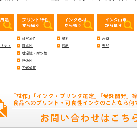
耐擦過性
染料
合成
リティ
耐光性
顔料
天然
耐湿性・耐水性
乾燥性
高解像度