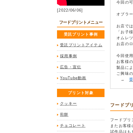
今回の
[2022/06/06]
オブラ
フードプリントメニュー
お店で
「お子
受託プリント事例
オムレ
お店の
受託プリントアイテム
今回使用
採用事例
お客様
広告・宣伝
製品に
ご興味
YouTube動画
→
プリント対象
クッキー
フードプ
煎餅
フードプリ
チョコレート
またお客様
試作品はも