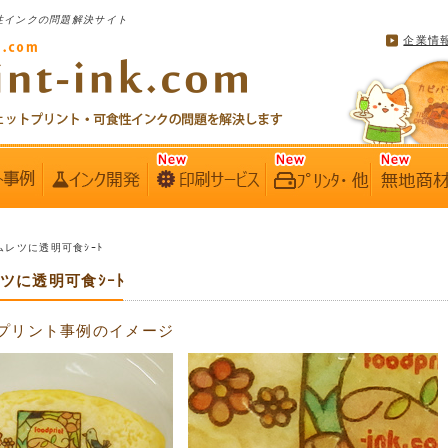
性インクの問題解決サイト
企業情
オムレツに透明可食ｼｰﾄ
レツに透明可食ｼｰﾄ
プリント事例のイメージ