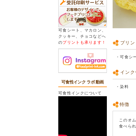
可食シート、マカロン、
クッキー、チョコなどへ
プリン
の
プリントも承ります！
・可食シ
インク
可食性インク ラボ 動画
・染料
可食性インクについて
特徴
このオ
食べら