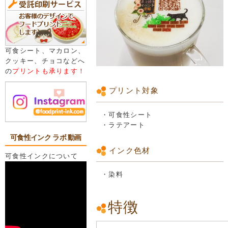
可食シート、マカロン、
クッキー、チョコなどへ
の
プリントも承ります！
プリント対象
・可食性シート
・ラテアート
可食性インク ラボ 動画
インク色材
可食性インクについて
・染料
特徴