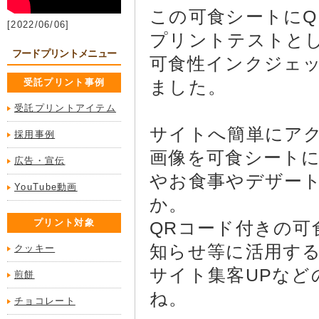
この可食シートにQ
[2022/06/06]
プリントテストと
フードプリントメニュー
可食性インクジェ
受託プリント事例
ました。
受託プリントアイテム
サイトへ簡単にア
採用事例
画像を可食シート
広告・宣伝
やお食事やデザー
YouTube動画
か。
プリント対象
QRコード付きの可
知らせ等に活用す
クッキー
サイト集客UPな
煎餅
ね。
チョコレート