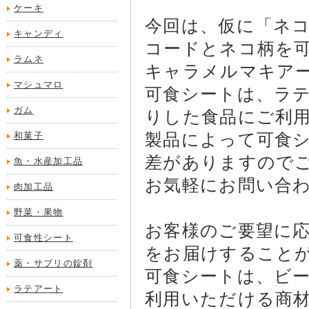
ケーキ
今回は、仮に「ネ
キャンディ
コードとネコ柄を
ラムネ
キャラメルマキア
マシュマロ
可食シートは、ラ
ガム
りした食品にご利
製品によって可食
和菓子
差がありますので
魚・水産加工品
お気軽にお問い合わ
肉加工品
野菜・果物
お客様のご要望に
可食性シート
をお届けすること
薬・サプリの錠剤
可食シートは、ビ
ラテアート
利用いただける商