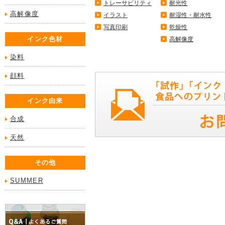
トレーサビリティ
耐光性
高解像度
イラスト
耐湿性・耐水性
写真印刷
乾燥性
インク色材
高解像度
染料
顔料
インク由来
合成
天然
その他
SUMMER