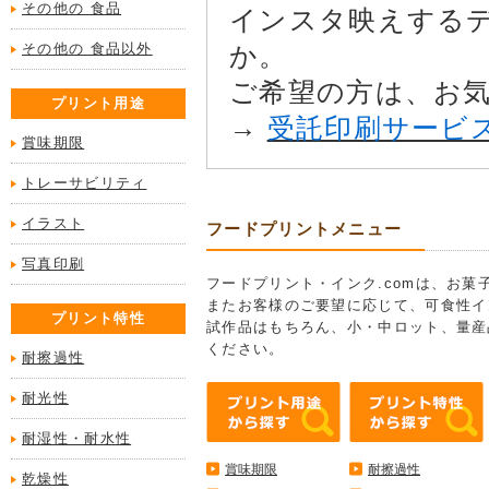
その他の 食品
インスタ映えする
その他の 食品以外
か。
ご希望の方は、お
プリント用途
→
受託印刷サービ
賞味期限
トレーサビリティ
イラスト
フードプリントメニュー
写真印刷
フードプリント・インク.comは、お
またお客様のご要望に応じて、可食性イ
プリント特性
試作品はもちろん、小・中ロット、量産
ください。
耐擦過性
耐光性
耐湿性・耐水性
賞味期限
耐擦過性
乾燥性