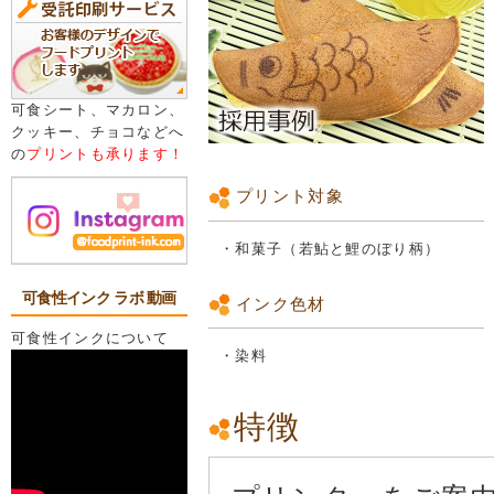
可食シート、マカロン、
クッキー、チョコなどへ
の
プリントも承ります！
プリント対象
・和菓子（若鮎と鯉のぼり柄）
可食性インク ラボ 動画
インク色材
可食性インクについて
・染料
特徴