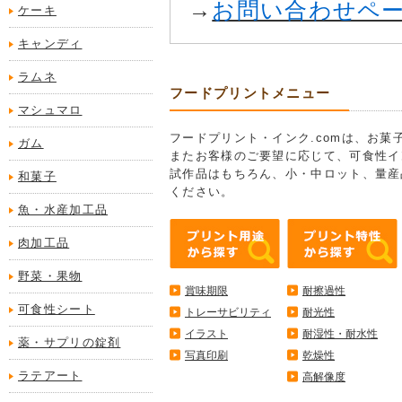
→
お問い合わせペ
ケーキ
キャンディ
ラムネ
フードプリントメニュー
マシュマロ
フードプリント・インク.comは、お
ガム
またお客様のご要望に応じて、可食性イ
試作品はもちろん、小・中ロット、量産
和菓子
ください。
魚・水産加工品
肉加工品
野菜・果物
賞味期限
耐擦過性
可食性シート
トレーサビリティ
耐光性
イラスト
耐湿性・耐水性
薬・サプリの錠剤
写真印刷
乾燥性
ラテアート
高解像度