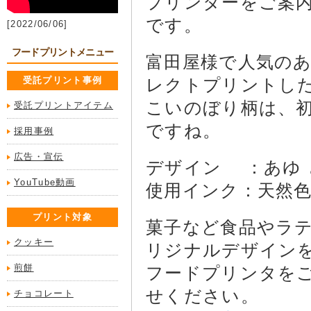
プリンターをご案内
です。
[2022/06/06]
フードプリントメニュー
富田屋様で人気の
受託プリント事例
レクトプリントし
こいのぼり柄は、
受託プリントアイテム
ですね。
採用事例
広告・宣伝
デザイン ：あゆ 
YouTube動画
使用インク：天然色
プリント対象
菓子など食品やラ
クッキー
リジナルデザイン
煎餅
フードプリンタを
せください。
チョコレート