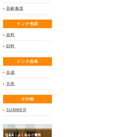
高解像度
インク色材
染料
顔料
インク由来
合成
天然
その他
SUMMER