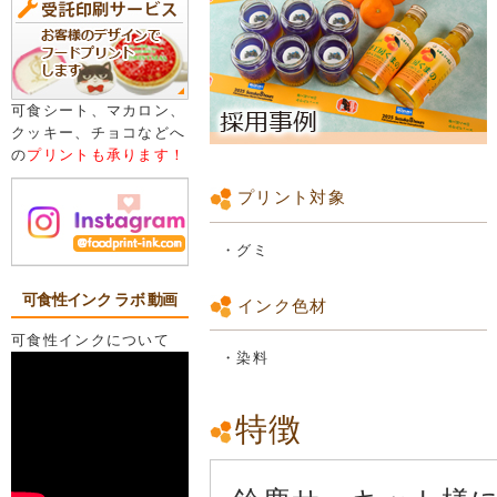
可食シート、マカロン、
クッキー、チョコなどへ
の
プリントも承ります！
プリント対象
・グミ
可食性インク ラボ 動画
インク色材
可食性インクについて
・染料
特徴