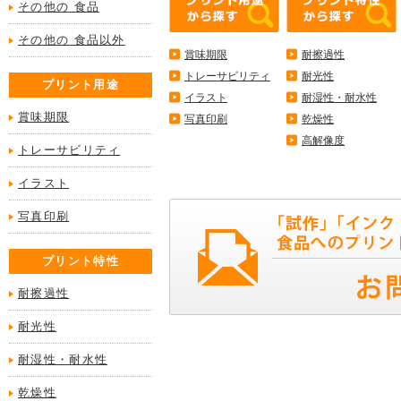
その他の 食品
その他の 食品以外
賞味期限
耐擦過性
トレーサビリティ
耐光性
プリント用途
イラスト
耐湿性・耐水性
賞味期限
写真印刷
乾燥性
高解像度
トレーサビリティ
イラスト
写真印刷
プリント特性
耐擦過性
耐光性
耐湿性・耐水性
乾燥性