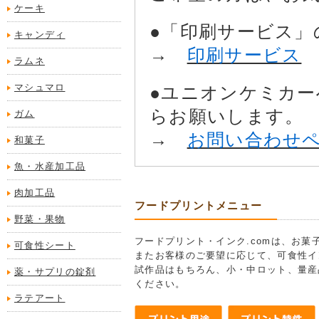
ケーキ
●「印刷サービス」
キャンディ
→
印刷サービス
ラムネ
マシュマロ
●ユニオンケミカ
らお願いします。
ガム
→
お問い合わせ
和菓子
魚・水産加工品
肉加工品
フードプリントメニュー
野菜・果物
フードプリント・インク.comは、お
可食性シート
またお客様のご要望に応じて、可食性イ
試作品はもちろん、小・中ロット、量産
薬・サプリの錠剤
ください。
ラテアート