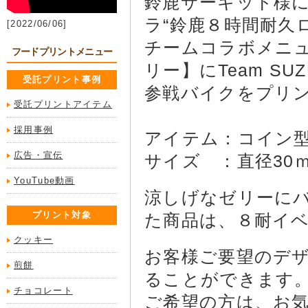
鈴鹿サーキット様にて
ラ“鈴鹿８時間耐久
[2022/06/06]
チームコラボメニュー【T
フードプリントメニュー
リー】にTeam SUZU
受託プリント事例
参戦バイクをプリ
受託プリントアイテム
採用事例
アイテム：コイン
広告・宣伝
サイズ ：直径3
YouTube動画
涼しげなゼリーに
プリント対象
た商品は、８耐イベ
クッキー
お客様ご要望のデ
煎餅
ることができます
チョコレート
ご希望の方は、お