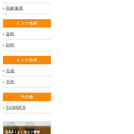
高解像度
インク色材
染料
顔料
インク由来
合成
天然
その他
SUMMER