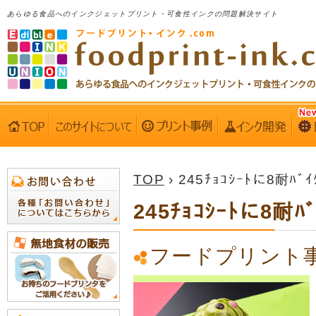
あらゆる食品へのインクジェットプリント・可食性インクの問題解決サイト
TOP
› 245ﾁｮｺｼｰﾄに8耐ﾊﾞｲ
245ﾁｮｺｼｰﾄに8耐ﾊﾞ
フードプリント