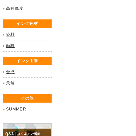
高解像度
インク色材
染料
顔料
インク由来
合成
天然
その他
SUMMER