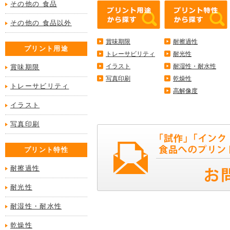
その他の 食品
その他の 食品以外
賞味期限
耐擦過性
プリント用途
トレーサビリティ
耐光性
イラスト
耐湿性・耐水性
賞味期限
写真印刷
乾燥性
トレーサビリティ
高解像度
イラスト
写真印刷
プリント特性
耐擦過性
耐光性
耐湿性・耐水性
乾燥性