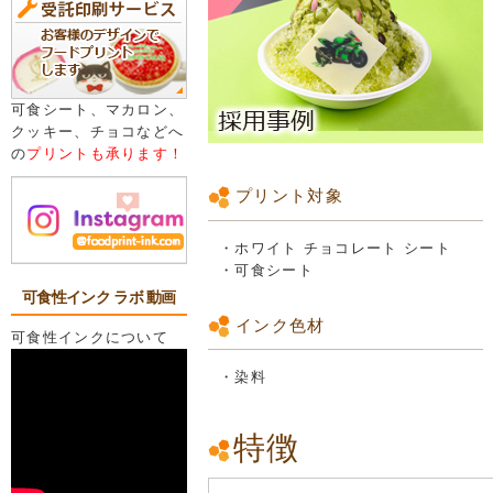
可食シート、マカロン、
クッキー、チョコなどへ
の
プリントも承ります！
プリント対象
・ホワイト チョコレート シート
・可食シート
可食性インク ラボ 動画
インク色材
可食性インクについて
・染料
特徴