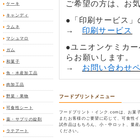
ご希望の方は、お
ケーキ
キャンディ
●「印刷サービス」
ラムネ
→
印刷サービス
マシュマロ
●ユニオンケミカ
ガム
らお願いします。
和菓子
→
お問い合わせ
魚・水産加工品
肉加工品
野菜・果物
フードプリントメニュー
可食性シート
フードプリント・インク.comは、お
またお客様のご要望に応じて、可食性イ
薬・サプリの錠剤
試作品はもちろん、小・中ロット、量産
ラテアート
ください。