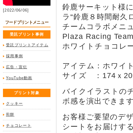
鈴鹿サーキット様にて
[2022/06/06]
ラ“鈴鹿８時間耐久
フードプリントメニュー
チームコラボメニュー
受託プリント事例
Plaza Racing
ホワイトチョコレ
受託プリントアイテム
採用事例
アイテム：ホワイ
広告・宣伝
サイズ ：174ｘ
YouTube動画
バイクイラストの
プリント対象
ボ感を演出できます
クッキー
煎餅
お客様ご要望のデ
シートをお届けす
チョコレート