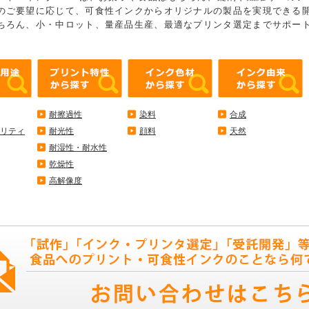
のご要望に応じて、可食性インクからオリジナルの製品を実現できる
ちろん、小・中ロット、量産品生産、最適なプリンタ選定までサポー
耐擦過性
染料
合成
リティ
耐光性
顔料
天然
耐湿性・耐水性
乾燥性
高解像度