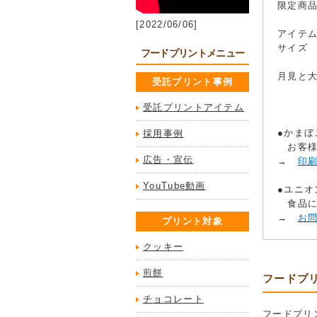
限定商
[2022/06/06]
アイテ
サイズ 
フードプリントメニュー
月見と
受託プリント事例
受託プリントアイテム
●かま
採用事例
お客様
広告・宣伝
→
印
YouTube動画
●ユニ
食品に
→
お
プリント対象
クッキー
煎餅
フードプ
チョコレート
フードプリ