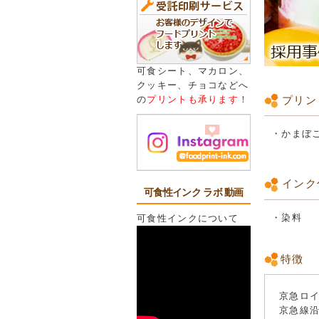
可食シート、マカロン、
クッキー、チョコなどへ
プリン
の
プリントも承ります！
・かまぼこ
インク
可食性インク ラボ 動画
・染料
可食性インクについて
特徴
京急ロ
京急線沿