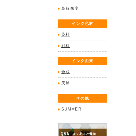
高解像度
インク色材
染料
顔料
インク由来
合成
天然
その他
SUMMER