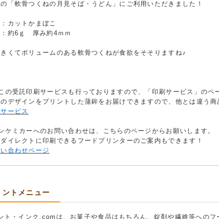
品の「軟骨つくねの月見そば・うどん」にご利用いただきました！
ム：カットかまぼこ
：約6ｇ 厚み約4ｍｍ
大きくてボリュームのある軟骨つくねが食欲をそそりますね♪
ぼこの受託印刷サービスも行っておりますので、「印刷サービス」のペ
のデザインをプリントした蒲鉾をお届けできますので、他とは違う商
刷サービス
オンケミカーへのお問い合わせは、こちらのページからお願いします。
ダイレクトに印刷できるフードプリンターのご案内もできます！
問い合わせページ
リントメニュー
ント・インク.comは、お菓子や食品はもちろん、錠剤や繊維等への