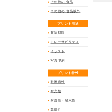
その他の 食品
その他の 食品以外
プリント用途
賞味期限
トレーサビリティ
イラスト
写真印刷
プリント特性
耐擦過性
耐光性
耐湿性・耐水性
乾燥性