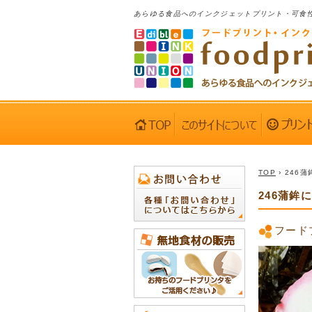
あらゆる食品へのインクジェットプリント・可食
TOP
› 246
246蒲鉾
フード