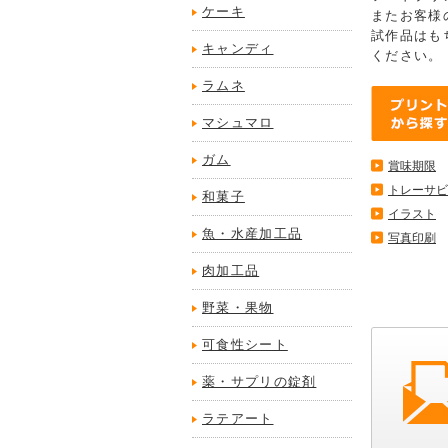
ケーキ
またお客様
試作品はも
キャンディ
ください。
ラムネ
マシュマロ
ガム
賞味期限
トレーサビ
和菓子
イラスト
魚・水産加工品
写真印刷
肉加工品
野菜・果物
可食性シート
薬・サプリの錠剤
ラテアート