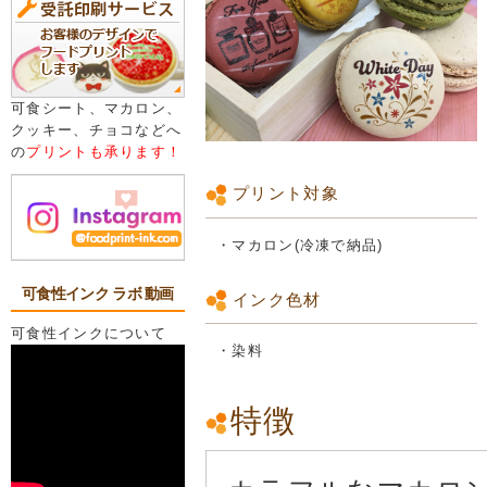
可食シート、マカロン、
クッキー、チョコなどへ
の
プリントも承ります！
プリント対象
・マカロン(冷凍で納品)
可食性インク ラボ 動画
インク色材
可食性インクについて
・染料
特徴