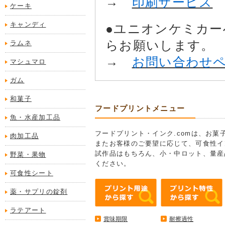
→
印刷サービス
ケーキ
キャンディ
●ユニオンケミカ
らお願いします。
ラムネ
→
お問い合わせ
マシュマロ
ガム
和菓子
フードプリントメニュー
魚・水産加工品
フードプリント・インク.comは、お
肉加工品
またお客様のご要望に応じて、可食性イ
試作品はもちろん、小・中ロット、量産
野菜・果物
ください。
可食性シート
薬・サプリの錠剤
ラテアート
賞味期限
耐擦過性