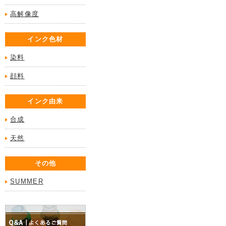
高解像度
インク色材
染料
顔料
インク由来
合成
天然
その他
SUMMER