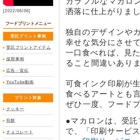
カラフルなマカロ
洒落に仕上がりま
[2022/06/06]
フードプリントメニュー
独自のデザインや
受託プリント事例
幸せな気分にさせ
受託プリントアイテム
一口食べれば、見
採用事例
ること間違いあり
広告・宣伝
可食インク印刷が
YouTube動画
食べるアートとも
プリント対象
ぜひ一度、フード
クッキー
●マカロンは、受
煎餅
で、「印刷サービ
チョコレート