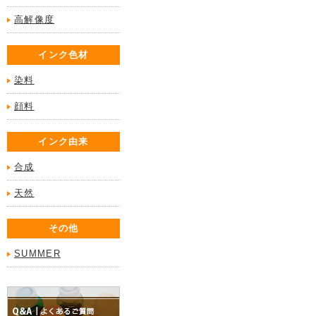
高解像度
インク色材
染料
顔料
インク由来
合成
天然
その他
SUMMER