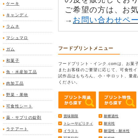
ケーキ
ご希望の方は、お
キャンディ
→
お問い合わせペ
ラムネ
マシュマロ
フードプリントメニュー
ガム
和菓子
フードプリント・インク.comは、お
またお客様のご要望に応じて、可食性イ
魚・水産加工品
試作品はもちろん、小・中ロット、量産
ください。
肉加工品
野菜・果物
可食性シート
賞味期限
耐擦過性
薬・サプリの錠剤
トレーサビリティ
耐光性
ラテアート
イラスト
耐湿性・耐水性