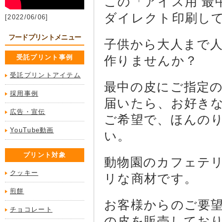
この「アイス用 最
ダイレクト印刷し
[2022/06/06]
フードプリントメニュー
子供から大人まで
受託プリント事例
作りませんか？
受託プリントアイテム
最中の皮にご指定
採用事例
届いたら、お好き
広告・宣伝
ご希望で、
ほんの
YouTube動画
い。
プリント対象
動物園のカフェテ
クッキー
リな商材です。
煎餅
お客様からのご要
チョコレート
の皮を販売してお