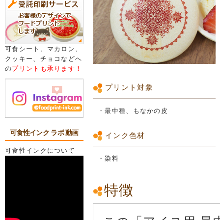
可食シート、マカロン、
クッキー、チョコなどへ
の
プリントも承ります！
プリント対象
・最中種、もなかの皮
可食性インク ラボ 動画
インク色材
可食性インクについて
・染料
特徴