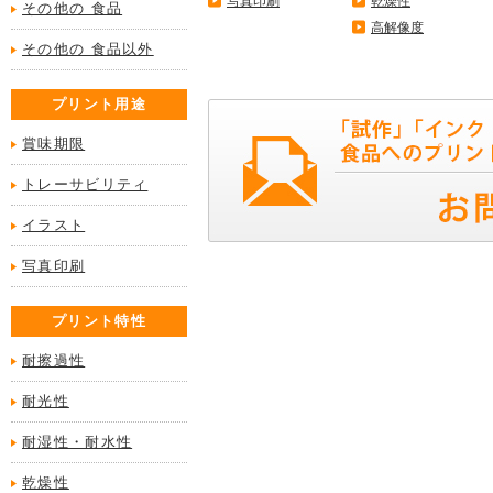
写真印刷
乾燥性
その他の 食品
高解像度
その他の 食品以外
プリント用途
賞味期限
トレーサビリティ
イラスト
写真印刷
プリント特性
耐擦過性
耐光性
耐湿性・耐水性
乾燥性