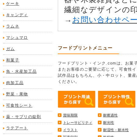
ケーキ
繊細なデザインの
キャンディ
→
お問い合わせペ
ラムネ
マシュマロ
フードプリントメニュー
ガム
和菓子
フードプリント・インク.comは、お
またお客様のご要望に応じて、可食性イ
魚・水産加工品
試作品はもちろん、小・中ロット、量産
ください。
肉加工品
野菜・果物
可食性シート
賞味期限
耐擦過性
薬・サプリの錠剤
トレーサビリティ
耐光性
ラテアート
イラスト
耐湿性・耐水性