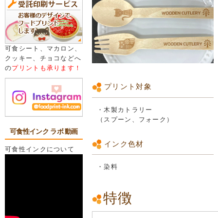
可食シート、マカロン、
クッキー、チョコなどへ
の
プリントも承ります！
プリント対象
・木製カトラリー
（スプーン、フォーク）
可食性インク ラボ 動画
インク色材
可食性インクについて
・染料
特徴