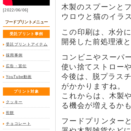
木製のスプーンと
[2022/06/06]
ウロウと猫のイラ
フードプリントメニュー
この印刷は、水分
受託プリント事例
開発した前処理液と
受託プリントアイテム
採用事例
コンビニやスーパ
使い捨てストロー
広告・宣伝
今後は、脱プラス
YouTube動画
がかかりますね。
プリント対象
これからは、木製
クッキー
る機会が増えるか
煎餅
フードプリンター
チョコレート
器や木製雑貨など