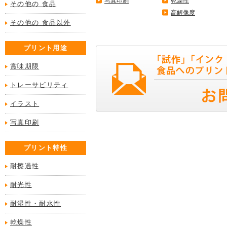
写真印刷
乾燥性
その他の 食品
高解像度
その他の 食品以外
プリント用途
賞味期限
トレーサビリティ
イラスト
写真印刷
プリント特性
耐擦過性
耐光性
耐湿性・耐水性
乾燥性