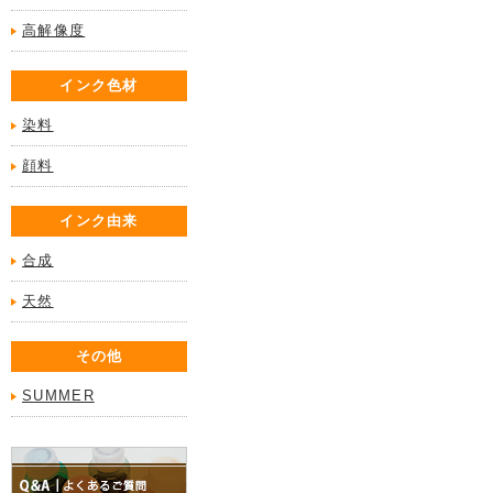
高解像度
インク色材
染料
顔料
インク由来
合成
天然
その他
SUMMER