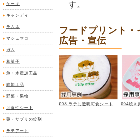
す。
ケーキ
キャンディ
ラムネ
フードプリント・イ
広告・宣伝
マシュマロ
ガム
和菓子
魚・水産加工品
肉加工品
野菜・果物
098 ラテに透明可食シート
094焼
可食性シート
薬・サプリの錠剤
ラテアート