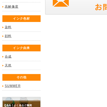
高解像度
インク色材
染料
顔料
インク由来
合成
天然
その他
SUMMER