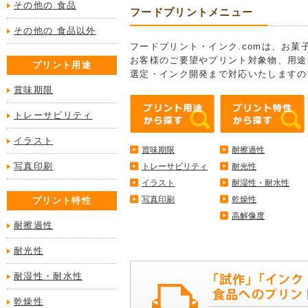
その他の 食品
フードプリントメニュー
その他の 食品以外
フードプリント・インク.comは、お
お客様のご要望やプリント対象物、用途
プリント用途
選定・インク開発まで対応いたしますの
賞味期限
トレーサビリティ
イラスト
賞味期限
耐擦過性
写真印刷
トレーサビリティ
耐光性
イラスト
耐湿性・耐水性
写真印刷
乾燥性
プリント特性
高解像度
耐擦過性
耐光性
耐湿性・耐水性
乾燥性