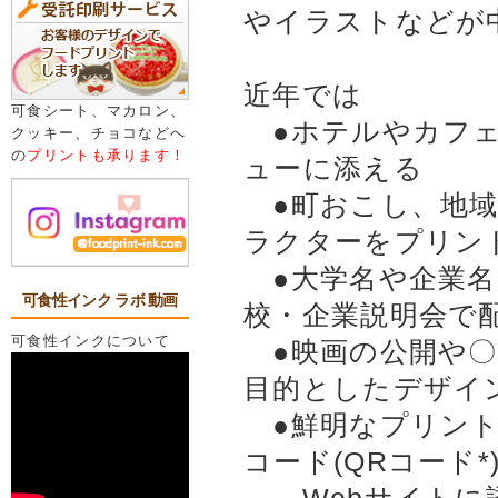
やイラストなどが
近年では
可食シート、マカロン、
●ホテルやカフェ
クッキー、チョコなどへ
の
プリントも承ります！
ューに添える
●町おこし、地域
ラクターをプリン
●大学名や企業名
可食性インク ラボ 動画
校・企業説明会で
可食性インクについて
●映画の公開や〇
目的としたデザイ
●鮮明なプリント
コード(QRコード