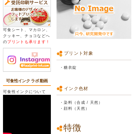
可食シート、マカロン、
クッキー、チョコなどへ
の
プリントも承ります！
プリント対象
・糖衣錠
可食性インク ラボ 動画
インク色材
可食性インクについて
・染料（合成 / 天然）
・顔料（天然）
特徴