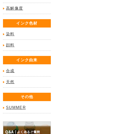
高解像度
インク色材
染料
顔料
インク由来
合成
天然
その他
SUMMER