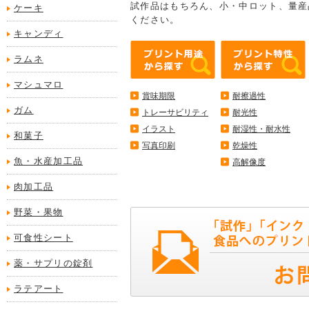
試作品はもちろん、小・中ロット、量産
ケーキ
ください。
キャンディ
ラムネ
マシュマロ
賞味期限
耐擦過性
ガム
トレーサビリティ
耐光性
イラスト
耐湿性・耐水性
和菓子
写真印刷
乾燥性
魚・水産加工品
高解像度
肉加工品
野菜・果物
可食性シート
薬・サプリの錠剤
ラテアート