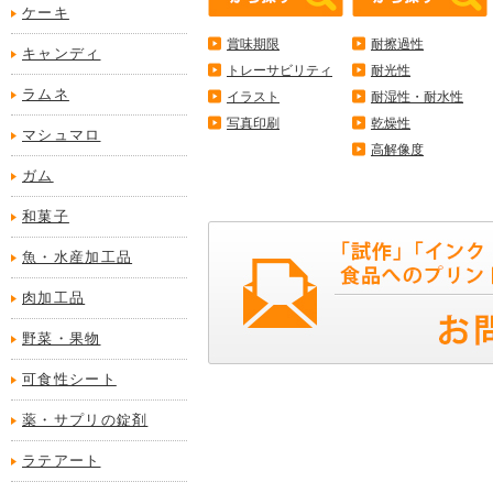
ケーキ
賞味期限
耐擦過性
キャンディ
トレーサビリティ
耐光性
ラムネ
イラスト
耐湿性・耐水性
写真印刷
乾燥性
マシュマロ
高解像度
ガム
和菓子
魚・水産加工品
肉加工品
野菜・果物
可食性シート
薬・サプリの錠剤
ラテアート