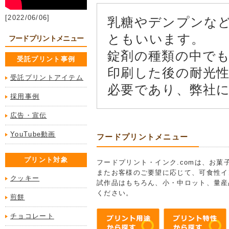
[2022/06/06]
乳糖やデンプンな
ともいいます。
フードプリントメニュー
錠剤の種類の中で
受託プリント事例
印刷した後の耐光
受託プリントアイテム
必要であり、弊社
採用事例
広告・宣伝
YouTube動画
フードプリントメニュー
プリント対象
フードプリント・インク.comは、お
またお客様のご要望に応じて、可食性イ
クッキー
試作品はもちろん、小・中ロット、量産
ください。
煎餅
チョコレート