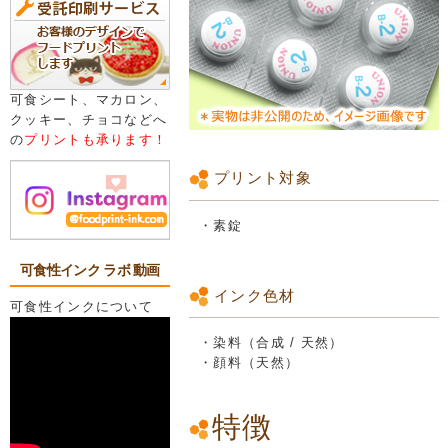
可食シート、マカロン、
クッキー、チョコなどへ
の
プリントも承ります！
プリント対象
・素錠
可食性インク ラボ 動画
インク色材
可食性インクについて
・染料（合成 / 天然）
・顔料（天然）
特徴