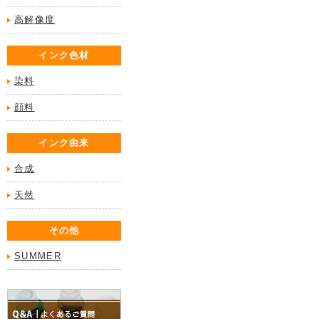
高解像度
インク色材
染料
顔料
インク由来
合成
天然
その他
SUMMER