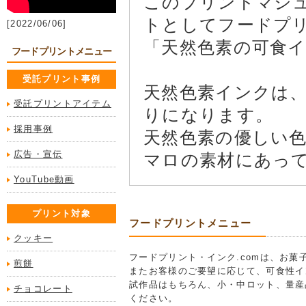
このプリントマシュ
トとしてフードプ
[2022/06/06]
「天然色素の可食
フードプリントメニュー
受託プリント事例
天然色素インクは
受託プリントアイテム
りになります。
採用事例
天然色素の優しい
広告・宣伝
マロの素材にあっ
YouTube動画
プリント対象
フードプリントメニュー
クッキー
フードプリント・インク.comは、お
煎餅
またお客様のご要望に応じて、可食性イ
試作品はもちろん、小・中ロット、量産
チョコレート
ください。