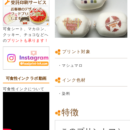
可食シート、マカロン、
クッキー、チョコなどへ
の
プリントも承ります！
プリント対象
・マシュマロ
可食性インク ラボ 動画
インク色材
可食性インクについて
・染料
特徴