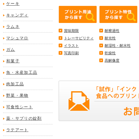
ケーキ
キャンディ
ラムネ
賞味期限
耐擦過性
マシュマロ
トレーサビリティ
耐光性
イラスト
耐湿性・耐水性
ガム
写真印刷
乾燥性
高解像度
和菓子
魚・水産加工品
肉加工品
野菜・果物
可食性シート
薬・サプリの錠剤
ラテアート