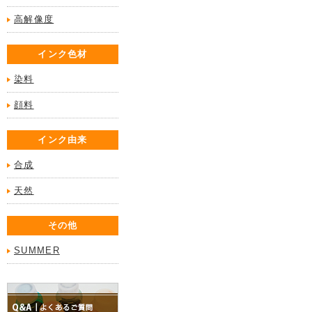
高解像度
インク色材
染料
顔料
インク由来
合成
天然
その他
SUMMER