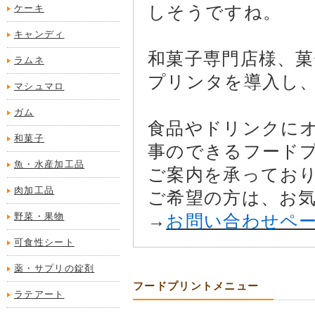
しそうですね。
ケーキ
キャンディ
和菓子専門店様、菓
ラムネ
プリンタを導入し
マシュマロ
ガム
食品やドリンクに
和菓子
事のできるフード
魚・水産加工品
ご案内を承ってお
肉加工品
ご希望の方は、お
野菜・果物
→
お問い合わせペ
可食性シート
薬・サプリの錠剤
フードプリントメニュー
ラテアート