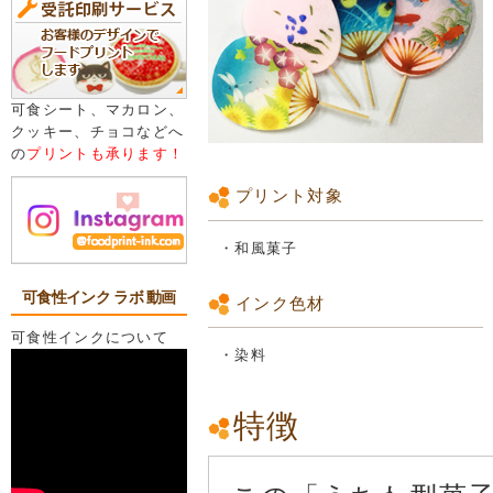
可食シート、マカロン、
クッキー、チョコなどへ
の
プリントも承ります！
プリント対象
・和風菓子
可食性インク ラボ 動画
インク色材
可食性インクについて
・染料
特徴