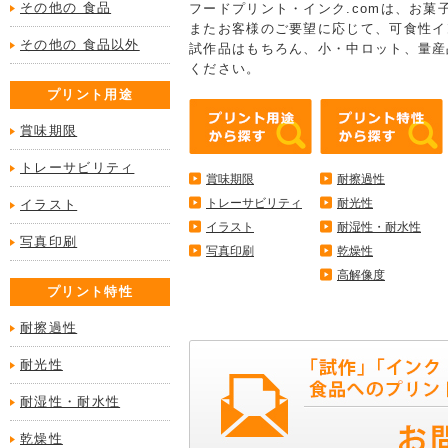
その他の 食品
フードプリント・インク.comは、お
またお客様のご要望に応じて、可食性イ
その他の 食品以外
試作品はもちろん、小・中ロット、量産
ください。
プリント用途
賞味期限
トレーサビリティ
賞味期限
耐擦過性
トレーサビリティ
耐光性
イラスト
イラスト
耐湿性・耐水性
写真印刷
写真印刷
乾燥性
高解像度
プリント特性
耐擦過性
耐光性
耐湿性・耐水性
乾燥性