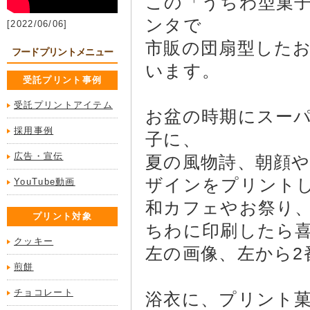
この「うちわ型菓
ンタで
[2022/06/06]
市販の団扇型した
フードプリントメニュー
います。
受託プリント事例
受託プリントアイテム
お盆の時期にスー
採用事例
子に、
広告・宣伝
夏の風物詩、朝顔
ザインをプリント
YouTube動画
和カフェやお祭り
プリント対象
ちわに印刷したら
クッキー
左の画像、左から2
煎餅
チョコレート
浴衣に、プリント菓