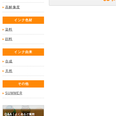
高解像度
インク色材
染料
顔料
インク由来
合成
天然
その他
SUMMER