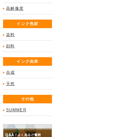
高解像度
インク色材
染料
顔料
インク由来
合成
天然
その他
SUMMER