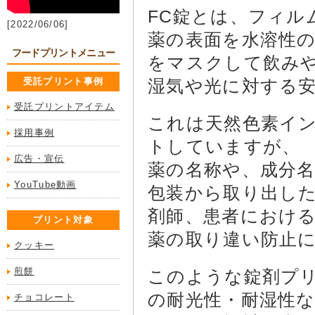
FC錠とは、フィル
[2022/06/06]
薬の表面を水溶性
フードプリントメニュー
をマスクして飲み
受託プリント事例
湿気や光に対する
受託プリントアイテム
これは天然色素イ
採用事例
トしていますが、
広告・宣伝
薬の名称や、成分
YouTube動画
包装から取り出し
剤師、患者におけ
プリント対象
薬の取り違い防止
クッキー
煎餅
このような錠剤プ
の耐光性・耐湿性
チョコレート