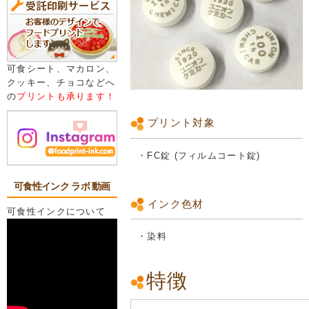
可食シート、マカロン、
クッキー、チョコなどへ
の
プリントも承ります！
プリント対象
・FC錠 (フィルムコート錠)
可食性インク ラボ 動画
インク色材
可食性インクについて
・染料
特徴