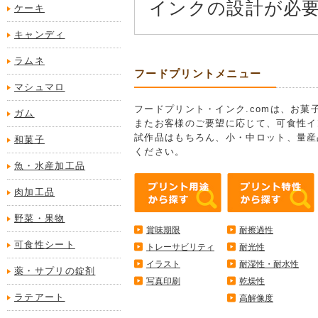
インクの設計が必
ケーキ
キャンディ
ラムネ
フードプリントメニュー
マシュマロ
フードプリント・インク.comは、お
ガム
またお客様のご要望に応じて、可食性イ
試作品はもちろん、小・中ロット、量産
和菓子
ください。
魚・水産加工品
肉加工品
野菜・果物
賞味期限
耐擦過性
可食性シート
トレーサビリティ
耐光性
イラスト
耐湿性・耐水性
薬・サプリの錠剤
写真印刷
乾燥性
ラテアート
高解像度