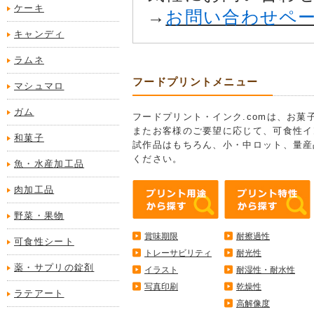
ケーキ
→
お問い合わせペ
キャンディ
ラムネ
フードプリントメニュー
マシュマロ
ガム
フードプリント・インク.comは、お
またお客様のご要望に応じて、可食性イ
和菓子
試作品はもちろん、小・中ロット、量産
ください。
魚・水産加工品
肉加工品
野菜・果物
賞味期限
耐擦過性
可食性シート
トレーサビリティ
耐光性
薬・サプリの錠剤
イラスト
耐湿性・耐水性
写真印刷
乾燥性
ラテアート
高解像度