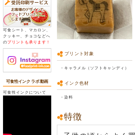
可食シート、マカロン、
クッキー、チョコなどへ
の
プリントも承ります！
プリント対象
・キャラメル（ソフトキャンディ）
可食性インク ラボ 動画
インク色材
可食性インクについて
・染料
特徴