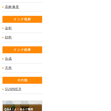
高解像度
インク色材
染料
顔料
インク由来
合成
天然
その他
SUMMER