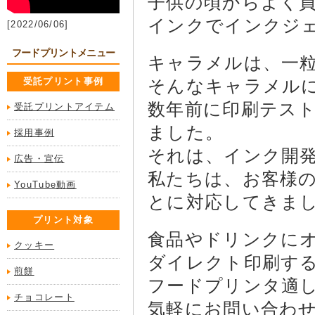
子供の頃からよく
インクでインクシ
[2022/06/06]
フードプリントメニュー
キャラメルは、一
受託プリント事例
そんなキャラメル
数年前に印刷テス
受託プリントアイテム
ました。
採用事例
それは、インク開
広告・宣伝
私たちは、お客様の
YouTube動画
とに対応してきま
プリント対象
食品やドリンクに
クッキー
ダイレクト印刷す
煎餅
フードプリンタ適
チョコレート
気軽にお問い合わ