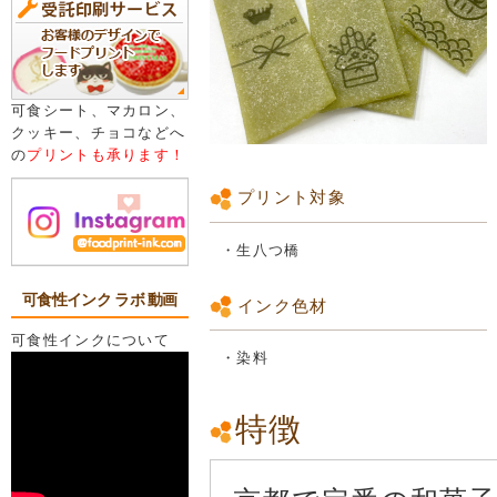
可食シート、マカロン、
クッキー、チョコなどへ
の
プリントも承ります！
プリント対象
・生八つ橋
可食性インク ラボ 動画
インク色材
可食性インクについて
・染料
特徴