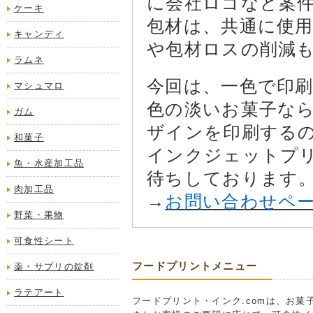
に会社ロゴなど案
ケーキ
包材は、共通に使
キャンディ
や包材ロスの削減
ラムネ
今回は、一色で印
マシュマロ
色の淡いお菓子な
ガム
ザインを印刷する
和菓子
インクジェットプ
魚・水産加工品
待ちしております
肉加工品
→
お問い合わせペ
野菜・果物
可食性シート
フードプリントメニュー
薬・サプリの錠剤
ラテアート
フードプリント・インク.comは、お