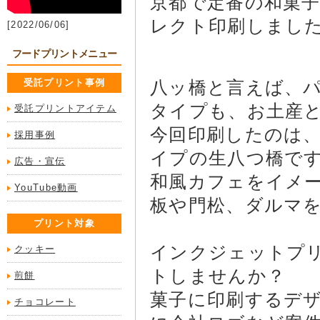
京都で定番の和菓
レクト印刷しまし
[2022/06/06]
フードプリントメニュー
受託プリント事例
八ッ橋と言えば、
タイプも、お土産
受託プリントアイテム
今回印刷したのは
採用事例
イプの生八つ橋で
広告・宣伝
和風カフェをイメ
YouTube動画
板や門松、ダルマ
プリント対象
インクジェットプ
クッキー
トしませんか？
煎餅
菓子に印刷するデ
チョコレート