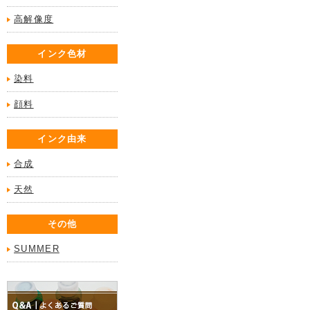
高解像度
インク色材
染料
顔料
インク由来
合成
天然
その他
SUMMER