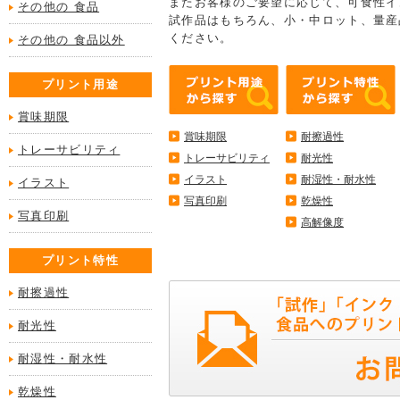
またお客様のご要望に応じて、可食性イ
その他の 食品
試作品はもちろん、小・中ロット、量産
ください。
その他の 食品以外
プリント用途
賞味期限
賞味期限
耐擦過性
トレーサビリティ
トレーサビリティ
耐光性
イラスト
耐湿性・耐水性
イラスト
写真印刷
乾燥性
写真印刷
高解像度
プリント特性
耐擦過性
耐光性
耐湿性・耐水性
乾燥性