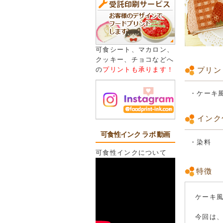
可食シート、マカロン、
クッキー、チョコなどへ
プリン
の
プリントも承ります！
・ケーキ
インク
可食性インク ラボ 動画
・染料
可食性インクについて
特徴
ケーキ風
今回は、