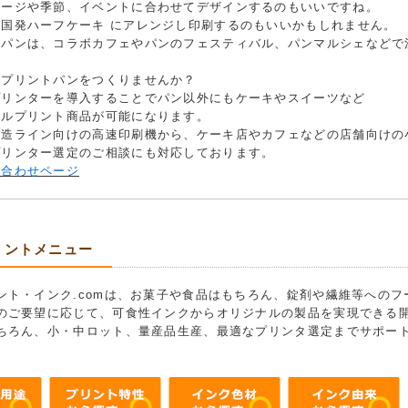
メージや季節、イベントに合わせてデザインするのもいいですね。
韓国発ハーフケーキ にアレンジし印刷するのもいいかもしれません。
トパンは、コラボカフェやパンのフェスティバル、パンマルシェなどで
もプリントパンをつくりませんか？
プリンターを導入することでパン以外にもケーキやスイーツなど
ナルプリント商品が可能になります。
製造ライン向けの高速印刷機から、ケーキ店やカフェなどの店舗向けの
プリンター選定のご相談にも対応しております。
い合わせページ
リントメニュー
ント・インク.comは、お菓子や食品はもちろん、錠剤や繊維等への
のご要望に応じて、可食性インクからオリジナルの製品を実現できる
ちろん、小・中ロット、量産品生産、最適なプリンタ選定までサポー