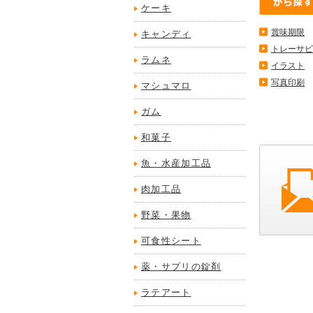
ケーキ
賞味期限
キャンディ
トレーサビ
ラムネ
イラスト
写真印刷
マシュマロ
ガム
和菓子
魚・水産加工品
肉加工品
野菜・果物
可食性シート
薬・サプリの錠剤
ラテアート