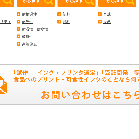
耐擦過性
染料
合成
リティ
耐光性
顔料
天然
耐湿性・耐水性
乾燥性
高解像度