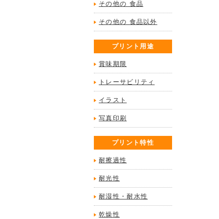
その他の 食品
その他の 食品以外
プリント用途
賞味期限
トレーサビリティ
イラスト
写真印刷
プリント特性
耐擦過性
耐光性
耐湿性・耐水性
乾燥性