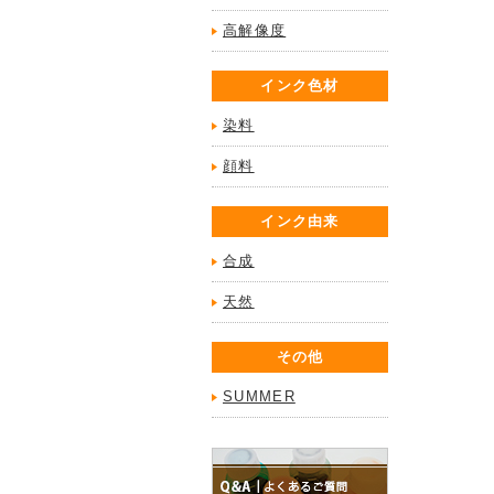
高解像度
インク色材
染料
顔料
インク由来
合成
天然
その他
SUMMER