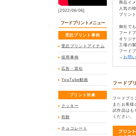
商品イ
人気の
[2022/06/06]
プリン
フードプリントメニュー
御社で
フード
受託プリント事例
オリジ
工場の
受託プリントアイテム
フード
→
お問
採用事例
広告・宣伝
YouTube動画
フードプ
プリント対象
フードプリ
またお客様
クッキー
試作品はも
ください。
煎餅
チョコレート