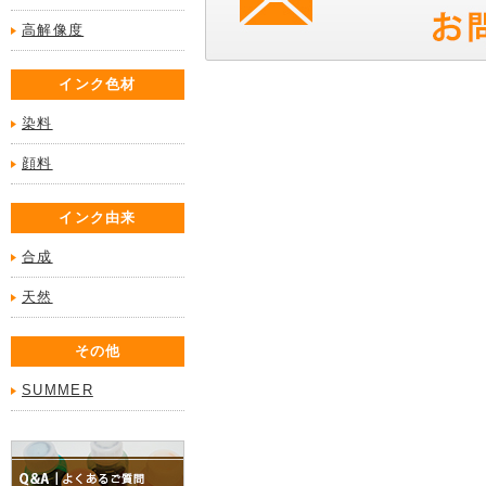
高解像度
インク色材
染料
顔料
インク由来
合成
天然
その他
SUMMER