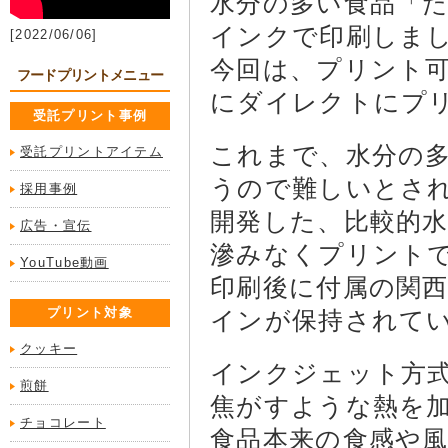
水分の多い食品「
インクで印刷しま
[2022/06/06]
今回は、プリント
フードプリントメニュー
にダイレクトにプ
受託プリント事例
これまで、水分の
受託プリントアイテム
うので難しいとさ
採用事例
開発した、比較的
広告・宣伝
滲みなくプリント
YouTube動画
印刷後に付属の関
プリント対象
インが保持されて
クッキー
インクジェット方
煎餅
焦がすような熱を
チョコレート
食品本来の食感や