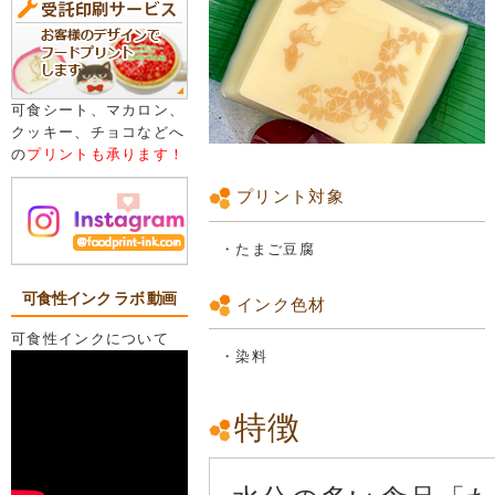
可食シート、マカロン、
クッキー、チョコなどへ
の
プリントも承ります！
プリント対象
・たまご豆腐
可食性インク ラボ 動画
インク色材
可食性インクについて
・染料
特徴