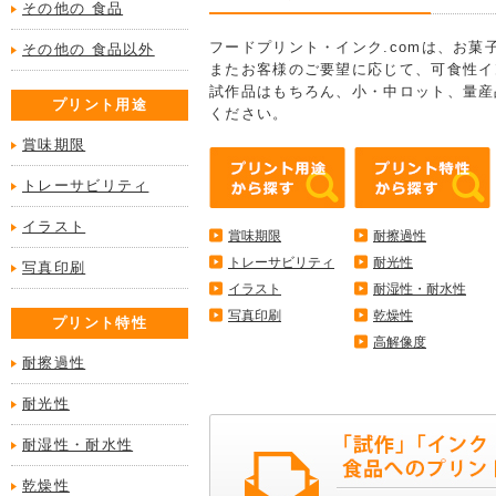
その他の 食品
フードプリント・インク.comは、お
その他の 食品以外
またお客様のご要望に応じて、可食性イ
試作品はもちろん、小・中ロット、量産
プリント用途
ください。
賞味期限
トレーサビリティ
イラスト
賞味期限
耐擦過性
トレーサビリティ
耐光性
写真印刷
イラスト
耐湿性・耐水性
写真印刷
乾燥性
プリント特性
高解像度
耐擦過性
耐光性
耐湿性・耐水性
乾燥性