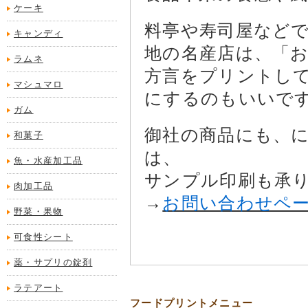
ケーキ
料亭や寿司屋など
キャンディ
地の名産店は、「
ラムネ
方言をプリントし
マシュマロ
にするのもいいで
ガム
御社の商品にも、
和菓子
は、
魚・水産加工品
サンプル印刷も承
肉加工品
→
お問い合わせペ
野菜・果物
可食性シート
薬・サプリの錠剤
ラテアート
フードプリントメニュー