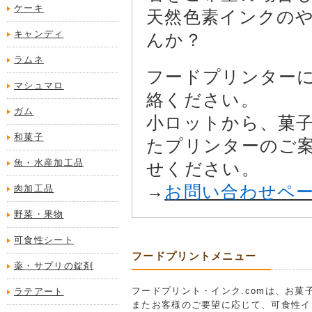
ケーキ
天然色素インクの
キャンディ
んか？
ラムネ
フードプリンター
マシュマロ
絡ください。
ガム
小ロットから、菓
和菓子
たプリンターのご
魚・水産加工品
せください。
→
お問い合わせペ
肉加工品
野菜・果物
可食性シート
フードプリントメニュー
薬・サプリの錠剤
フードプリント・インク.comは、お
ラテアート
またお客様のご要望に応じて、可食性イ