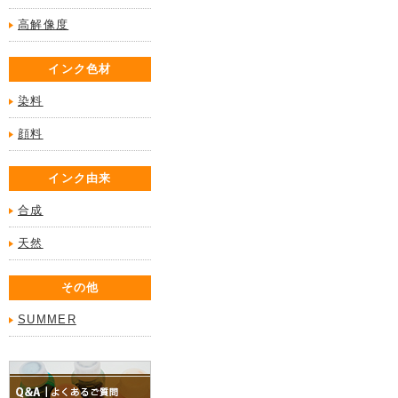
高解像度
インク色材
染料
顔料
インク由来
合成
天然
その他
SUMMER