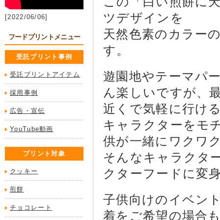
この「白い煎餅に
ツデザインを
[2022/06/06]
天然色素のカラー
フードプリントメニュー
す。
受託プリント事例
遊園地やテーマパ
受託プリントアイテム
ん楽しいですが、
採用事例
近くで気軽に行け
広告・宣伝
キャラクターをモ
YouTube動画
供が一緒にワクワ
プリント対象
そんなキャラクタ
クターフードに変
クッキー
煎餅
子供向けのイベン
チョコレート
着をご希望の場合