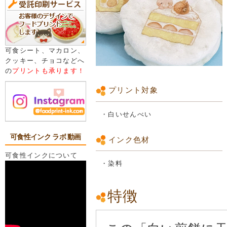
可食シート、マカロン、
クッキー、チョコなどへ
の
プリントも承ります！
プリント対象
・白いせんべい
可食性インク ラボ 動画
インク色材
可食性インクについて
・染料
特徴