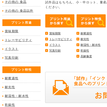
その他の 食品
試作品はもちろん、小・中ロット、量産
ください。
その他の 食品以外
プリント用途
賞味期限
賞味期限
耐擦過性
トレーサビリティ
耐光性
トレーサビリティ
イラスト
耐湿性・耐水性
イラスト
写真印刷
乾燥性
高解像度
写真印刷
プリント特性
耐擦過性
耐光性
耐湿性・耐水性
乾燥性