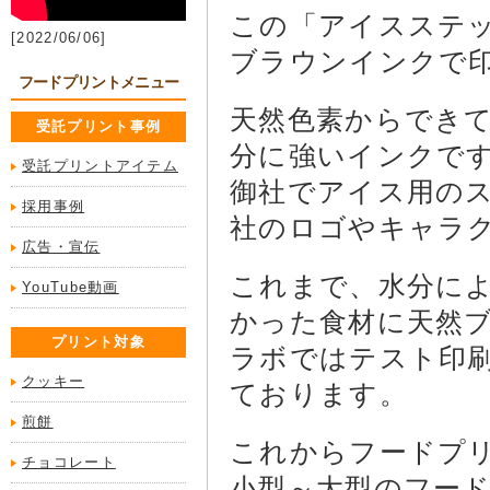
この「アイスステ
[2022/06/06]
ブラウンインクで
フードプリントメニュー
天然色素からでき
受託プリント事例
分に強いインクです
受託プリントアイテム
御社でアイス用の
採用事例
社のロゴやキャラ
広告・宣伝
これまで、水分に
YouTube動画
かった食材に天然
プリント対象
ラボではテスト印
クッキー
ております。
煎餅
これからフードプ
チョコレート
小型～大型のフー