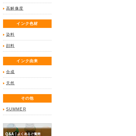
高解像度
インク色材
染料
顔料
インク由来
合成
天然
その他
SUMMER