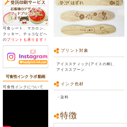
可食シート、マカロン、
クッキー、チョコなどへ
の
プリントも承ります！
プリント対象
アイススティック(アイスの棒)、
アイススプーン
可食性インク ラボ 動画
インク色材
可食性インクについて
・染料
特徴