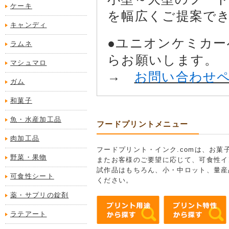
ケーキ
を幅広くご提案で
キャンディ
●ユニオンケミカ
ラムネ
らお願いします。
マシュマロ
→
お問い合わせ
ガム
和菓子
魚・水産加工品
フードプリントメニュー
肉加工品
フードプリント・インク.comは、お
野菜・果物
またお客様のご要望に応じて、可食性イ
試作品はもちろん、小・中ロット、量産
可食性シート
ください。
薬・サプリの錠剤
ラテアート