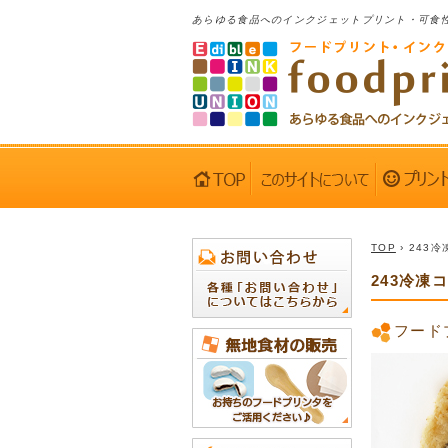
あらゆる食品へのインクジェットプリント・可食
TOP
› 243
243冷凍
フード