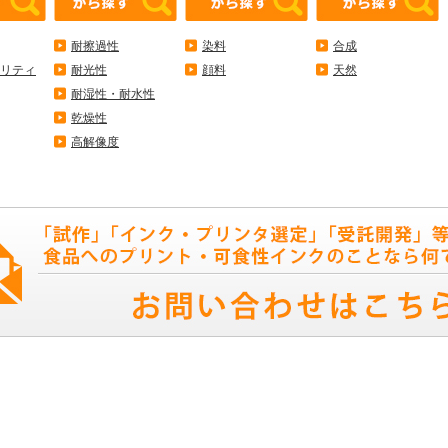
耐擦過性
染料
合成
リティ
耐光性
顔料
天然
耐湿性・耐水性
乾燥性
高解像度