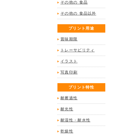
その他の 食品
その他の 食品以外
プリント用途
賞味期限
トレーサビリティ
イラスト
写真印刷
プリント特性
耐擦過性
耐光性
耐湿性・耐水性
乾燥性