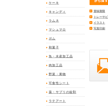
ケーキ
賞味期限
キャンディ
トレーサビ
ラムネ
イラスト
写真印刷
マシュマロ
ガム
和菓子
魚・水産加工品
肉加工品
野菜・果物
可食性シート
薬・サプリの錠剤
ラテアート