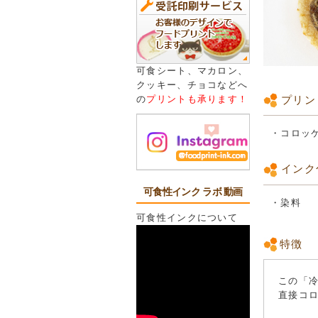
可食シート、マカロン、
クッキー、チョコなどへ
プリン
の
プリントも承ります！
・コロ
インク
可食性インク ラボ 動画
・染料
可食性インクについて
特徴
この「
直接コ