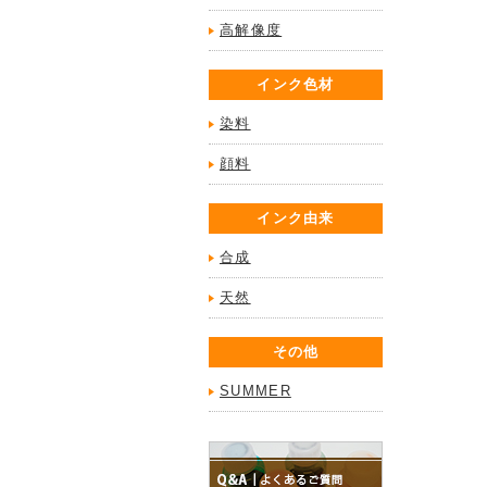
高解像度
インク色材
染料
顔料
インク由来
合成
天然
その他
SUMMER