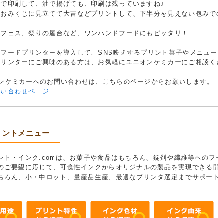
態で印刷して、油で揚げても、印刷は残っていますね♪
をおみくじに見立てて大吉などプリントして、下半分を見えない包みで
やフェス、祭りの屋台など、ワンハンドフードにもピッタリ！
フードプリンターを導入して、SNS映えするプリント菓子やメニュー
プリンターにご興味のある方は、お気軽にユニオンケミカーにご相談く
オンケミカーへのお問い合わせは、こちらのページからお願いします。
問い合わせページ
リントメニュー
ント・インク.comは、お菓子や食品はもちろん、錠剤や繊維等への
のご要望に応じて、可食性インクからオリジナルの製品を実現できる
ちろん、小・中ロット、量産品生産、最適なプリンタ選定までサポー