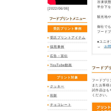
冷凍状
半分下
[2022/06/06]
観光地
フードプリントメニュー
御社でも
受託プリント事例
フード
受託プリントアイテム
●ユニ
→
お
採用事例
広告・宣伝
YouTube動画
フードプ
プリント対象
フードプリ
またお客様
クッキー
試作品はも
ください。
煎餅
チョコレート