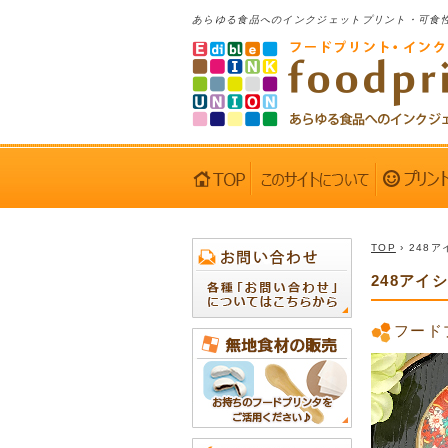
あらゆる食品へのインクジェットプリント・可食
TOP
› 248
248アイ
フード