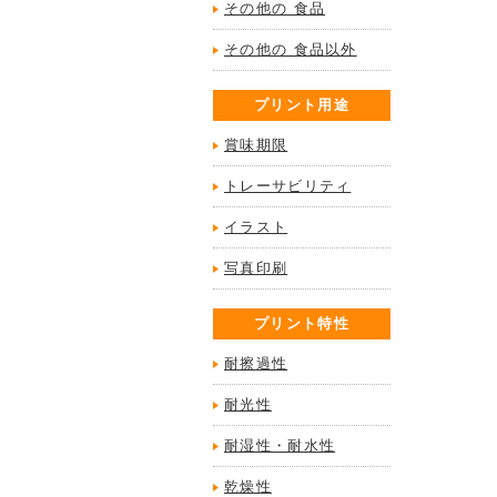
その他の 食品
その他の 食品以外
プリント用途
賞味期限
トレーサビリティ
イラスト
写真印刷
プリント特性
耐擦過性
耐光性
耐湿性・耐水性
乾燥性