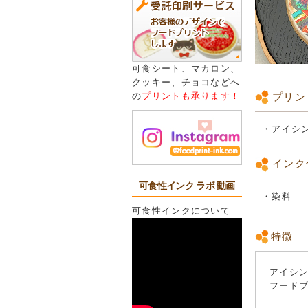
可食シート、マカロン、
クッキー、チョコなどへ
プリン
の
プリントも承ります！
・アイシ
インク
可食性インク ラボ 動画
・染料
可食性インクについて
特徴
アイシ
フード