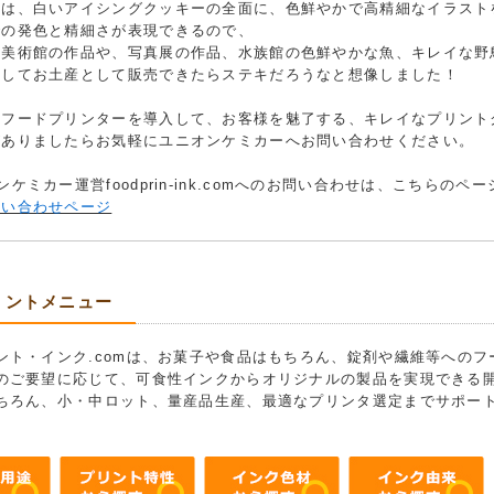
例は、白いアイシングクッキーの全面に、色鮮やかで高精細なイラスト
での発色と精細さが表現できるので、
、美術館の作品や、写真展の作品、水族館の色鮮やかな魚、キレイな野
トしてお土産として販売できたらステキだろうなと想像しました！
もフードプリンターを導入して、お客様を魅了する、キレイなプリント
がありましたらお気軽にユニオンケミカーへお問い合わせください。
ンケミカー運営foodprin-ink.comへのお問い合わせは、こちらの
問い合わせページ
リントメニュー
ント・インク.comは、お菓子や食品はもちろん、錠剤や繊維等への
のご要望に応じて、可食性インクからオリジナルの製品を実現できる
ちろん、小・中ロット、量産品生産、最適なプリンタ選定までサポー