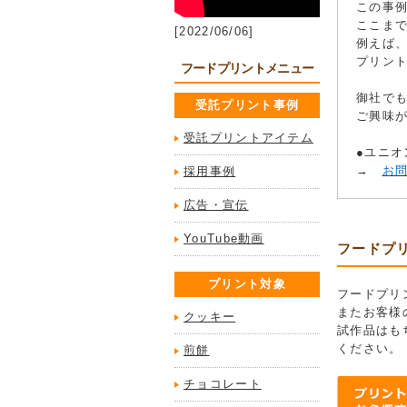
この事
ここま
[2022/06/06]
例えば
プリン
フードプリントメニュー
御社で
受託プリント事例
ご興味
受託プリントアイテム
●ユニオ
→
お
採用事例
広告・宣伝
YouTube動画
フードプ
プリント対象
フードプリ
またお客様
クッキー
試作品はも
ください。
煎餅
チョコレート