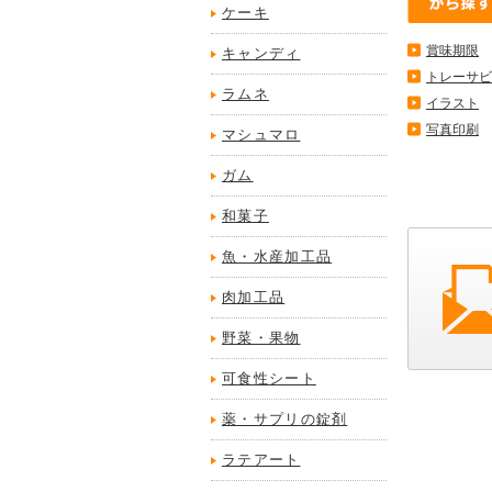
ケーキ
賞味期限
キャンディ
トレーサビ
ラムネ
イラスト
写真印刷
マシュマロ
ガム
和菓子
魚・水産加工品
肉加工品
野菜・果物
可食性シート
薬・サプリの錠剤
ラテアート