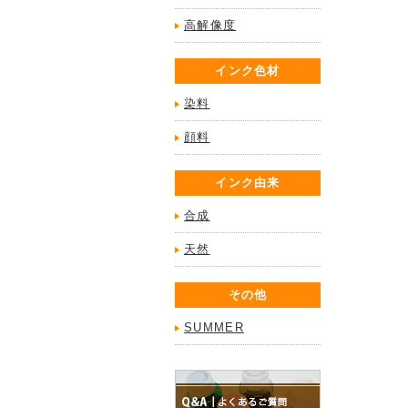
高解像度
インク色材
染料
顔料
インク由来
合成
天然
その他
SUMMER