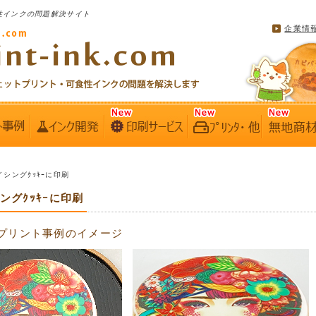
性インクの問題解決サイト
企業情
アイシングｸｯｷｰに印刷
シングｸｯｷｰに印刷
プリント事例のイメージ