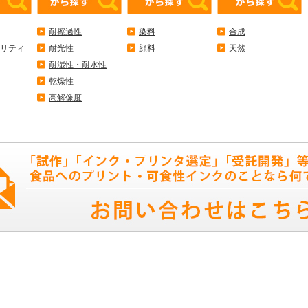
耐擦過性
染料
合成
リティ
耐光性
顔料
天然
耐湿性・耐水性
乾燥性
高解像度