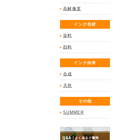
高解像度
インク色材
染料
顔料
インク由来
合成
天然
その他
SUMMER