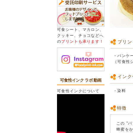
可食シート、マカロン、
クッキー、チョコなどへ
プリン
の
プリントも承ります！
・パンケ
（可食性
インク
可食性インク ラボ 動画
・染料
可食性インクについて
特徴
この ”
蜂蜜を