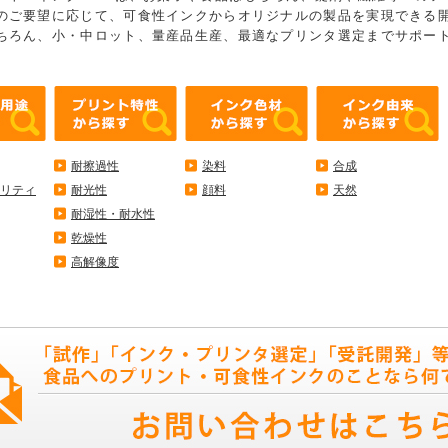
のご要望に応じて、可食性インクからオリジナルの製品を実現できる
ちろん、小・中ロット、量産品生産、最適なプリンタ選定までサポー
耐擦過性
染料
合成
リティ
耐光性
顔料
天然
耐湿性・耐水性
乾燥性
高解像度