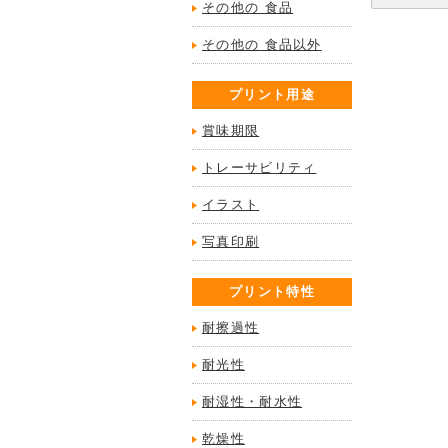
その他の 食品
その他の 食品以外
プリント用途
賞味期限
トレーサビリティ
イラスト
写真印刷
プリント特性
耐擦過性
耐光性
耐湿性・耐水性
乾燥性