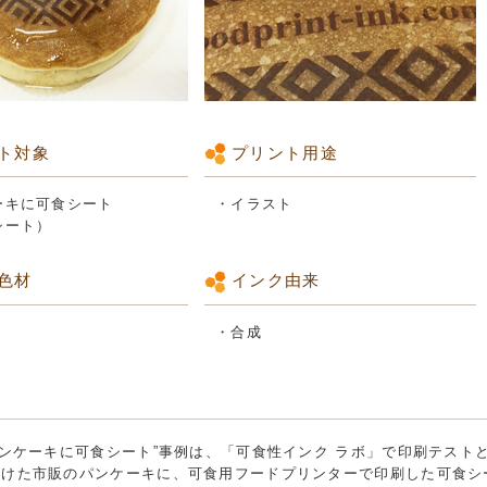
ト対象
プリント用途
ーキに可食シート
・イラスト
シート）
色材
インク由来
・合成
パンケーキに可食シート”事例は、「可食性インク ラボ」で印刷テスト
かけた市販のパンケーキに、可食用フードプリンターで印刷した可食シ