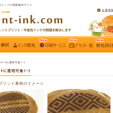
性インクの問題解決サイト
企業情
ﾊﾟﾝｹｰｷに透明可食ｼｰﾄ
ﾝｹｰｷに透明可食ｼｰﾄ
プリント事例のイメージ