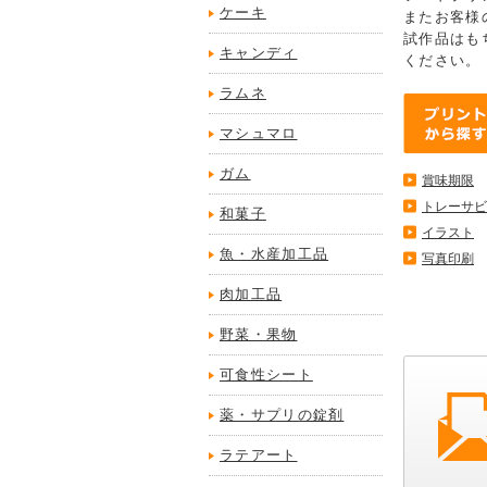
ケーキ
またお客様
試作品はも
キャンディ
ください。
ラムネ
マシュマロ
ガム
賞味期限
トレーサビ
和菓子
イラスト
魚・水産加工品
写真印刷
肉加工品
野菜・果物
可食性シート
薬・サプリの錠剤
ラテアート