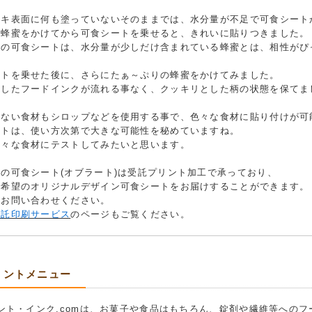
ーキ表面に何も塗っていないそのままでは、水分量が不足で可食シート
、蜂蜜をかけてから可食シートを乗せると、きれいに貼りつきました。
用の可食シートは、水分量が少しだけ含まれている蜂蜜とは、相性がぴ
ートを乗せた後に、さらにたぁ～ぷりの蜂蜜をかけてみました。
トしたフードインクが流れる事なく、クッキリとした柄の状態を保てま
かない食材もシロップなどを使用する事で、色々な食材に貼り付けが可
ートは、使い方次第で大きな可能性を秘めていますね。
色々な食材にテストしてみたいと思います。
の可食シート(オブラート)は受託プリント加工で承っており、
ご希望のオリジナルデザイン可食シートをお届けすることができます。
にお問い合わせください。
受託印刷サービス
のページもご覧ください。
リントメニュー
ント・インク.comは、お菓子や食品はもちろん、錠剤や繊維等への