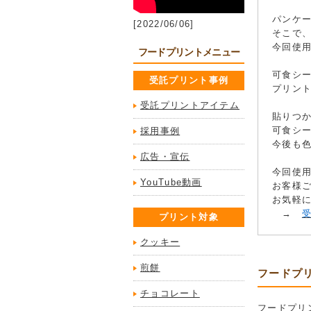
パンケ
[2022/06/06]
そこで
今回使
フードプリントメニュー
可食シ
受託プリント事例
プリン
受託プリントアイテム
貼りつ
可食シ
採用事例
今後も
広告・宣伝
今回使用
YouTube動画
お客様
お気軽
→
プリント対象
クッキー
煎餅
フードプ
チョコレート
フードプリ