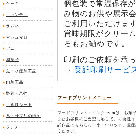
個包装で常温保存
ケーキ
み物のお供や展示
キャンディ
ご利用いただけま
ラムネ
賞味期限がクリー
マシュマロ
ろもお勧めです。
ガム
印刷のご依頼を承
和菓子
→
受託印刷サービ
魚・水産加工品
肉加工品
野菜・果物
フードプリントメニュー
可食性シート
フードプリント・インク.comは、お
薬・サプリの錠剤
またお客様のご要望に応じて、可食性イ
試作品はもちろん、小・中ロット、量産
ラテアート
ください。