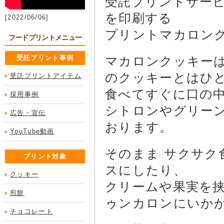
受託プリントサー
を印刷する
[2022/06/06]
プリントマカロン
フードプリントメニュー
受託プリント事例
マカロンクッキー
のクッキーとはひ
受託プリントアイテム
食べてすぐに口の
採用事例
シトロンやグリー
広告・宣伝
おります。
YouTube動画
そのまま サクサ
プリント対象
スにしたり、
クッキー
クリームや果実を
煎餅
ゥンカロンにいか
チョコレート