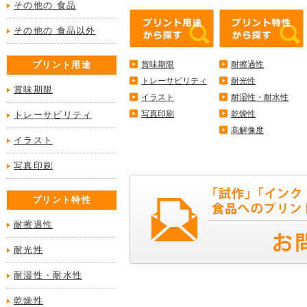
その他の 食品
その他の 食品以外
プリント用途
賞味期限
耐擦過性
トレーサビリティ
耐光性
賞味期限
イラスト
耐湿性・耐水性
写真印刷
乾燥性
トレーサビリティ
高解像度
イラスト
写真印刷
プリント特性
耐擦過性
耐光性
耐湿性・耐水性
乾燥性