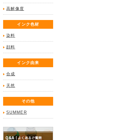
高解像度
インク色材
染料
顔料
インク由来
合成
天然
その他
SUMMER