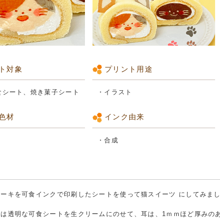
ト対象
プリント用途
食シート、焼き菓子シート
・イラスト
色材
インク由来
・合成
ケーキを可食インクで印刷したシートを使って猫スイーツ にしてみま
分は透明な可食シートを生クリームにのせて、耳は、1ｍｍほど厚みの