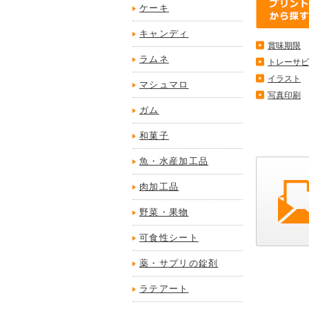
ケーキ
キャンディ
賞味期限
ラムネ
トレーサビ
イラスト
マシュマロ
写真印刷
ガム
和菓子
魚・水産加工品
肉加工品
野菜・果物
可食性シート
薬・サプリの錠剤
ラテアート