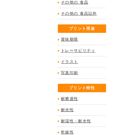
その他の 食品
その他の 食品以外
プリント用途
賞味期限
トレーサビリティ
イラスト
写真印刷
プリント特性
耐擦過性
耐光性
耐湿性・耐水性
乾燥性