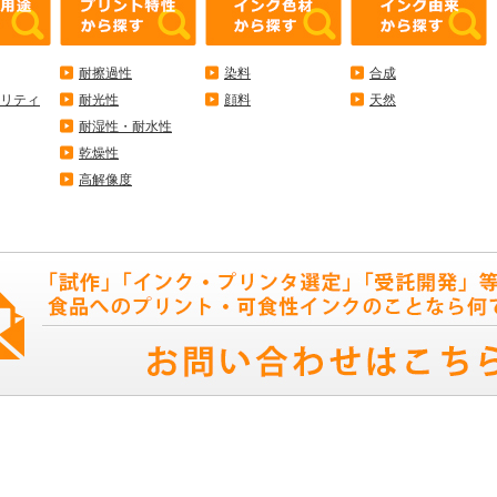
耐擦過性
染料
合成
リティ
耐光性
顔料
天然
耐湿性・耐水性
乾燥性
高解像度