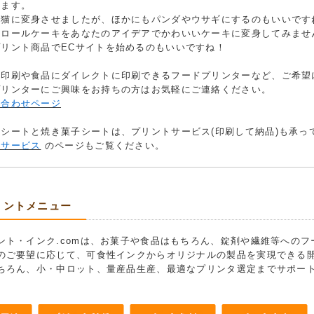
います。
、猫に変身させましたが、ほかにもパンダやウサギにするのもいいです
いロールケーキをあなたのアイデアでかわいいケーキに変身してみませ
プリント商品でECサイトを始めるのもいいですね！
に印刷や食品にダイレクトに印刷できるフードプリンターなど、ご希望
プリンターにご興味をお持ちの方はお気軽にご連絡ください。
い合わせページ
シートと焼き菓子シートは、プリントサービス(印刷して納品)も承っ
刷サービス
のページもご覧ください。
リントメニュー
ント・インク.comは、お菓子や食品はもちろん、錠剤や繊維等への
のご要望に応じて、可食性インクからオリジナルの製品を実現できる
ちろん、小・中ロット、量産品生産、最適なプリンタ選定までサポー