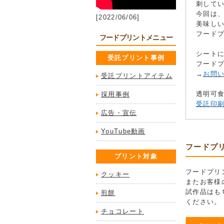
刺して
今回は
[2022/06/06]
美味し
フード
フードプリントメニュー
シート
受託プリント事例
フード
→
お問
受託プリントアイテム
透明可食
採用事例
受託印
広告・宣伝
YouTube動画
フードプ
プリント対象
フードプリ
クッキー
またお客様
試作品はも
煎餅
ください。
チョコレート