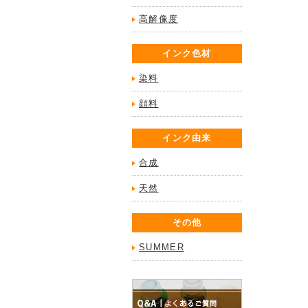
高解像度
インク色材
染料
顔料
インク由来
合成
天然
その他
SUMMER