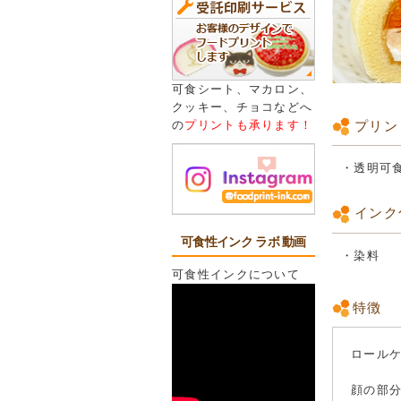
可食シート、マカロン、
クッキー、チョコなどへ
プリン
の
プリントも承ります！
・透明可
インク
可食性インク ラボ 動画
・染料
可食性インクについて
特徴
ロール
顔の部