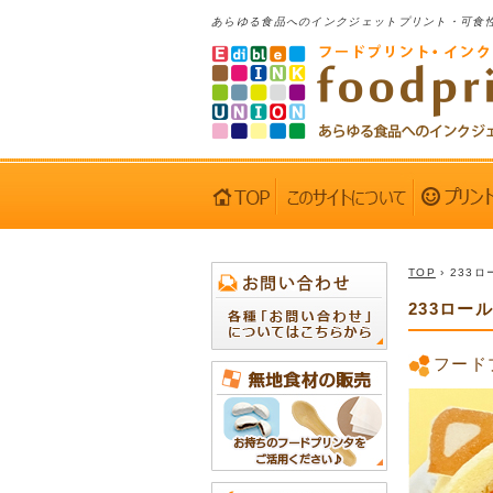
あらゆる食品へのインクジェットプリント・可食
TOP
› 233
233ロー
フード