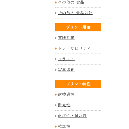
その他の 食品
その他の 食品以外
プリント用途
賞味期限
トレーサビリティ
イラスト
写真印刷
プリント特性
耐擦過性
耐光性
耐湿性・耐水性
乾燥性