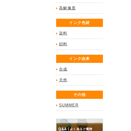
高解像度
インク色材
染料
顔料
インク由来
合成
天然
その他
SUMMER