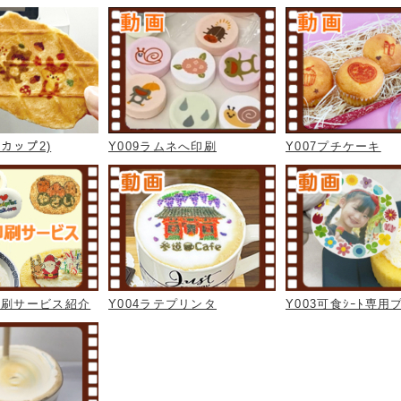
ラカップ2)
Y009ラムネへ印刷
Y007プチケーキ
印刷サービス紹介
Y004ラテプリンタ
Y003可食ｼｰﾄ専用