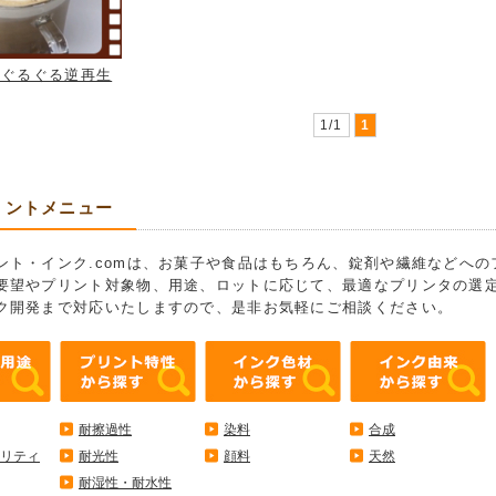
のぐるぐる逆再生
1/1
1
リントメニュー
ント・インク.comは、お菓子や食品はもちろん、錠剤や繊維などへ
要望やプリント対象物、用途、ロットに応じて、最適なプリンタの選
ク開発まで対応いたしますので、是非お気軽にご相談ください。
耐擦過性
染料
合成
リティ
耐光性
顔料
天然
耐湿性・耐水性