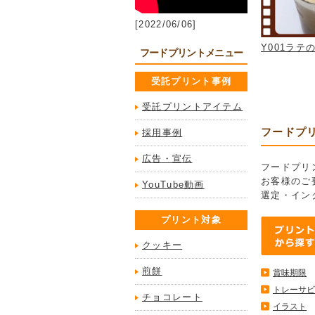
[2022/06/06]
Y001ラテ
フードプリントメニュー
受託プリント事例
受託プリントアイテム
フードプ
採用事例
広告・宣伝
フードプリ
お客様のご
YouTube動画
選定・イン
プリント対象
クッキー
煎餅
賞味期限
トレーサビ
チョコレート
イラスト