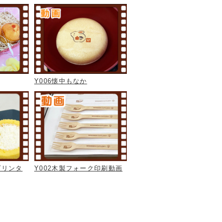
Y006懐中もなか
プリンタ
Y002木製フォーク印刷動画