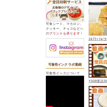
可食シート、マカロン、
クッキー、チョコなどへ
の
プリントも承ります！
247ﾜｯﾌﾙ(
可食性インク ラボ 動画
可食性インクについて
Y008受託