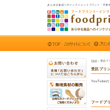
あらゆる食品へのインクジェットプリント・可食
TOP
› 受託プ
受託プリント
YouTube
フードプリ