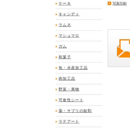
ケーキ
写真印刷
キャンディ
ラムネ
マシュマロ
ガム
和菓子
魚・水産加工品
肉加工品
野菜・果物
可食性シート
薬・サプリの錠剤
ラテアート