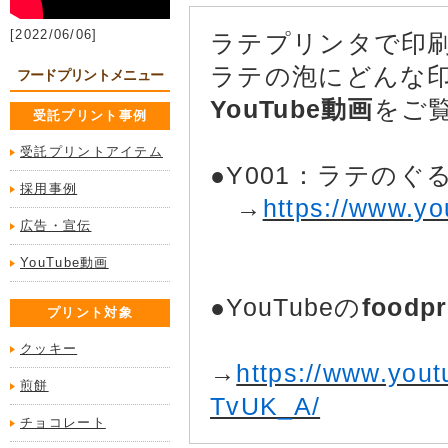
[2022/06/06]
ラテプリンタで印
ラテの泡にどんな
フードプリントメニュー
YouTube動画
をご
受託プリント事例
受託プリントアイテム
●Y001：ラテのぐる
採用事例
→
https://www.y
広告・宣伝
YouTube動画
●YouTubeの
foodp
プリント対象
クッキー
→
https://www.yo
煎餅
TvUK_A/
チョコレート