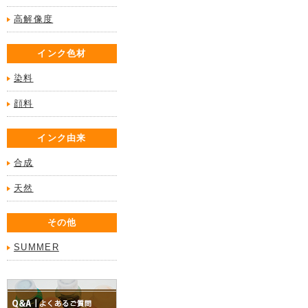
高解像度
インク色材
染料
顔料
インク由来
合成
天然
その他
SUMMER