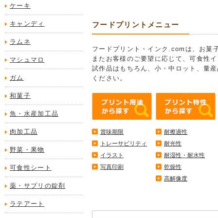
ケーキ
キャンディ
フードプリントメニュー
ラムネ
フードプリント・インク.comは、お
またお客様のご要望に応じて、可食性イ
マシュマロ
試作品はもちろん、小・中ロット、量産
ガム
ください。
和菓子
魚・水産加工品
肉加工品
賞味期限
耐擦過性
トレーサビリティ
耐光性
野菜・果物
イラスト
耐湿性・耐水性
写真印刷
乾燥性
可食性シート
高解像度
薬・サプリの錠剤
ラテアート