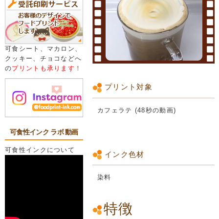
可食シート、マカロン、
クッキー、チョコなどへ
の
プリントも承ります！
プリント対象
カフェラテ (48秒の動画)
可食性インク ラボ 動画
可食性インクについて
インク色材
染料
特徴