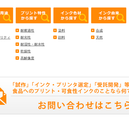
耐擦過性
染料
合成
リティ
耐光性
顔料
天然
耐湿性・耐水性
乾燥性
高解像度