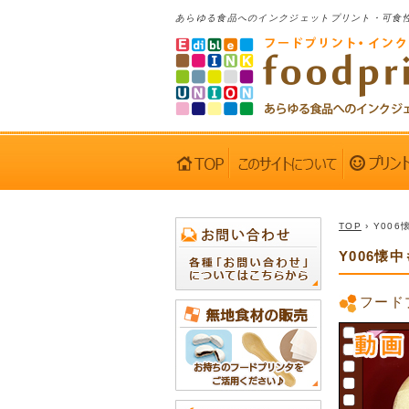
あらゆる食品へのインクジェットプリント・可食
TOP
› Y00
Y006懐
フード