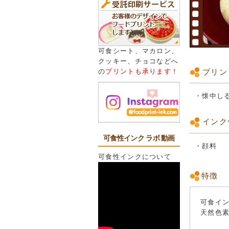
可食シート、マカロン、
クッキー、チョコなどへ
プリン
の
プリントも承ります！
・懐中し
インク
可食性インク ラボ 動画
・顔料
可食性インクについて
特徴
可食イ
天然色