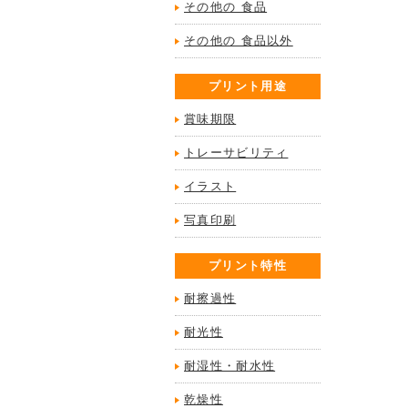
その他の 食品
その他の 食品以外
プリント用途
賞味期限
トレーサビリティ
イラスト
写真印刷
プリント特性
耐擦過性
耐光性
耐湿性・耐水性
乾燥性