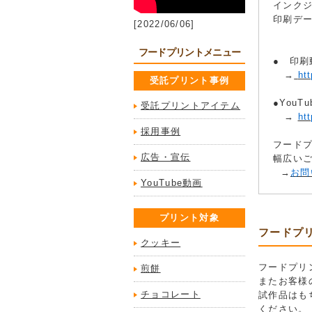
インク
印刷デ
[2022/06/06]
フードプリントメニュー
● 印刷
→
ht
受託プリント事例
●YouT
受託プリントアイテム
→
ht
採用事例
フード
広告・宣伝
幅広い
→
お問
YouTube動画
プリント対象
フードプ
クッキー
フードプリ
煎餅
またお客様
チョコレート
試作品はも
ください。