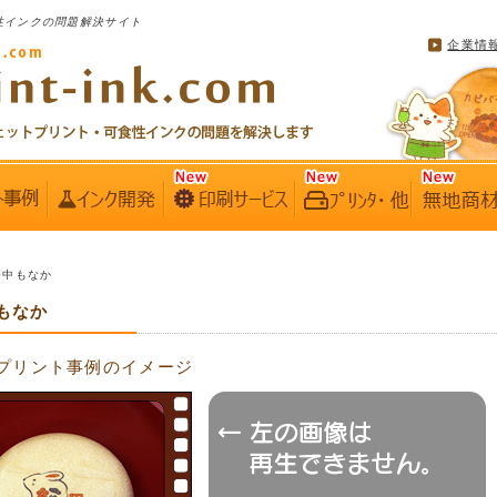
性インクの問題解決サイト
企業情
6懐中もなか
中もなか
プリント事例のイメージ