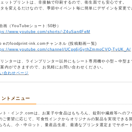
ジェットプリントは、非接触で印刷するので、衛生面でも安心です。
ータを変えるだけなので、季節やイベント毎に簡単にデザインを変更で
動画（YouTubeショート:50秒）
tps://www.youtube.com/shorts/-Z4uSan4FeM
ub eのfoodprint-ink.comチャンネル (投稿動画一覧)
tps://www.youtube.com/channel/UCpg6jGythZmmoCVQ-TvUK_A/
プリンターは、ラインプリンター以外にもシート専用機や小型～中型ま
ご案内ができますので、お気軽にお問い合わせください。
い合わせページ
リントメニュー
ント・インク.comは、お菓子や食品はもちろん、錠剤や繊維等への
のご要望に応じて、可食性インクからオリジナルの製品を実現できる
ちろん、小・中ロット、量産品生産、最適なプリンタ選定までサポー