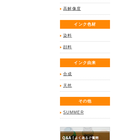
高解像度
インク色材
染料
顔料
インク由来
合成
天然
その他
SUMMER