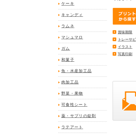
ケーキ
キャンディ
ラムネ
賞味期限
マシュマロ
トレーサビ
イラスト
ガム
写真印刷
和菓子
魚・水産加工品
肉加工品
野菜・果物
可食性シート
薬・サプリの錠剤
ラテアート