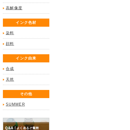
高解像度
インク色材
染料
顔料
インク由来
合成
天然
その他
SUMMER