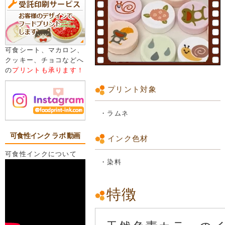
可食シート、マカロン、
クッキー、チョコなどへ
の
プリントも承ります！
プリント対象
・ラムネ
可食性インク ラボ 動画
インク色材
可食性インクについて
・染料
特徴