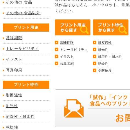
その他の 食品
試作品はもちろん、小・中ロット、量産
ください。
その他の 食品以外
プリント用途
賞味期限
賞味期限
耐擦過性
トレーサビリティ
トレーサビリティ
耐光性
イラスト
耐湿性・耐水性
イラスト
写真印刷
乾燥性
写真印刷
高解像度
プリント特性
耐擦過性
耐光性
耐湿性・耐水性
乾燥性