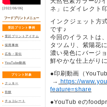
天然色素カラーの
ネ」にダイレクト
[2022/06/06]
フードプリントメニュー
インクジェット方
受託プリント事例
です♪
今回のイラストは
受託プリントアイテム
タツムリ、紫陽花
採用事例
濃い発色にバージ
広告・宣伝
鮮やかな仕上がり
YouTube動画
●印刷動画（YouTu
プリント対象
→
https://www.yo
クッキー
feature=share
煎餅
●YouTub eのfoo
チョコレート