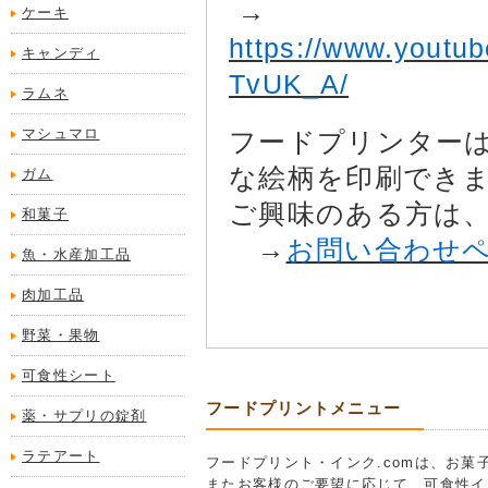
→
ケーキ
https://www.yout
キャンディ
TvUK_A/
ラムネ
マシュマロ
フードプリンター
な絵柄を印刷でき
ガム
ご興味のある方は
和菓子
→
お問い合わせ
魚・水産加工品
肉加工品
野菜・果物
可食性シート
フードプリントメニュー
薬・サプリの錠剤
ラテアート
フードプリント・インク.comは、お
またお客様のご要望に応じて、可食性イ