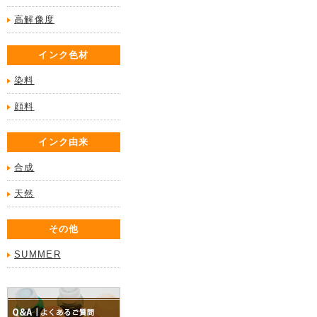
高解像度
インク色材
染料
顔料
インク由来
合成
天然
その他
SUMMER