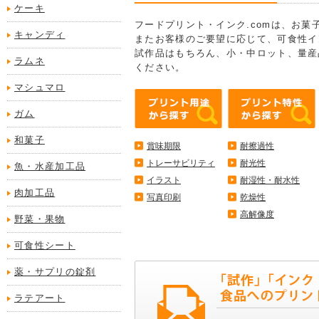
ケーキ
フードプリント・インク.comは、お
キャンディ
またお客様のご要望に応じて、可食性イ
試作品はもちろん、小・中ロット、量産
ラムネ
ください。
マシュマロ
ガム
和菓子
賞味期限
耐擦過性
トレーサビリティ
耐光性
魚・水産加工品
イラスト
耐湿性・耐水性
肉加工品
写真印刷
乾燥性
高解像度
野菜・果物
可食性シート
薬・サプリの錠剤
ラテアート