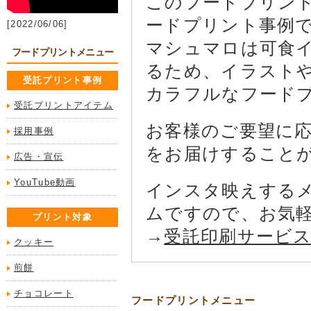
このフードプリン
ードプリント事例
[2022/06/06]
マシュマロは可食
フードプリントメニュー
るため、イラスト
受託プリント事例
カラフルなフード
受託プリントアイテム
お客様のご要望に
採用事例
をお届けすること
広告・宣伝
YouTube動画
インスタ映えする
ムですので、お気
プリント対象
→
受託印刷サービ
クッキー
煎餅
チョコレート
フードプリントメニュー