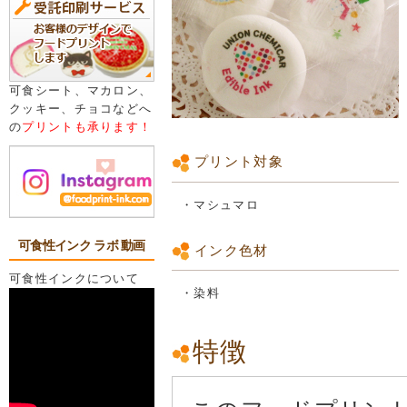
可食シート、マカロン、
クッキー、チョコなどへ
の
プリントも承ります！
プリント対象
・マシュマロ
可食性インク ラボ 動画
インク色材
可食性インクについて
・染料
特徴