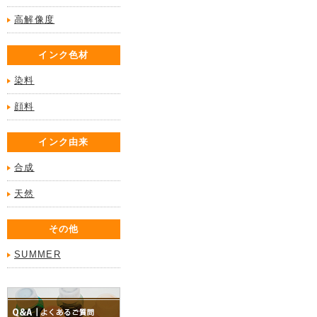
高解像度
インク色材
染料
顔料
インク由来
合成
天然
その他
SUMMER