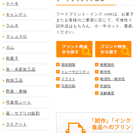
ケーキ
フードプリント・インク.comは、お
キャンディ
またお客様のご要望に応じて、可食性イ
ラムネ
試作品はもちろん、小・中ロット、量産
ください。
マシュマロ
ガム
和菓子
賞味期限
耐擦過性
魚・水産加工品
トレーサビリティ
耐光性
イラスト
耐湿性・耐水性
肉加工品
写真印刷
乾燥性
野菜・果物
高解像度
可食性シート
薬・サプリの錠剤
ラテアート