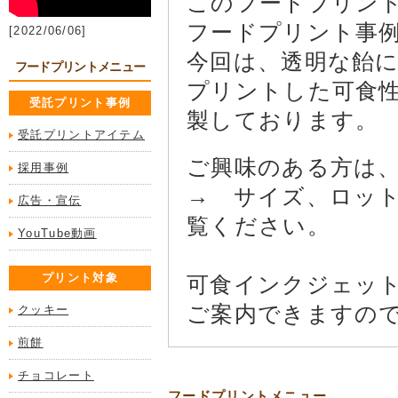
このフードプリン
フードプリント事
[2022/06/06]
今回は、透明な飴
フードプリントメニュー
プリントした可食
受託プリント事例
製しております。
受託プリントアイテム
ご興味のある方は
採用事例
→ サイズ、ロッ
広告・宣伝
覧ください。
YouTube動画
プリント対象
可食インクジェッ
ご案内できますの
クッキー
煎餅
チョコレート
フードプリントメニュー