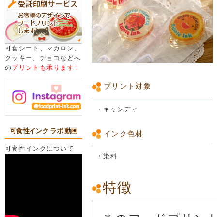
可食シート、マカロン、
クッキー、チョコなどへ
の
プリントも承ります！
プリント対象
・キャンディ
可食性インク ラボ 動画
インク色材
可食性インクについて
・染料
特徴