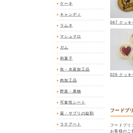
ケーキ
キャンディ
047 クッ
ラムネ
マシュマロ
ガム
和菓子
魚・水産加工品
026 クッ
肉加工品
野菜・果物
可食性シート
フードプ
薬・サプリの錠剤
ラテアート
フードプリ
お客様のご