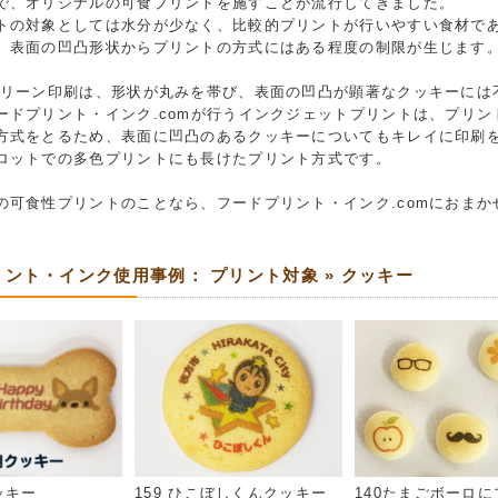
で、オリジナルの可食プリントを施すことが流行してきました。
トの対象としては水分が少なく、比較的プリントが行いやすい食材で
、表面の凹凸形状からプリントの方式にはある程度の制限が生じます
クリーン印刷は、形状が丸みを帯び、表面の凹凸が顕著なクッキーには
ードプリント・インク.comが行うインクジェットプリントは、プリ
方式をとるため、表面に凹凸のあるクッキーについてもキレイに印刷
ロットでの多色プリントにも長けたプリント方式です。
の可食性プリントのことなら、フードプリント・インク.comにおまか
ント・インク使用事例： プリント対象 » クッキー
ッキー
159 ひこぼしくんクッキー
140たまごボーロ