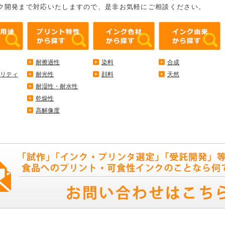
ク開発まで対応いたしますので、是非お気軽にご相談ください。
耐擦過性
染料
合成
リティ
耐光性
顔料
天然
耐湿性・耐水性
乾燥性
高解像度