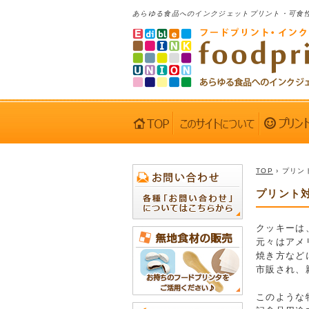
あらゆる食品へのインクジェットプリント・可食
TOP
› プリン
プリント対
クッキーは
元々はアメ
焼き方など
市販され、
このような