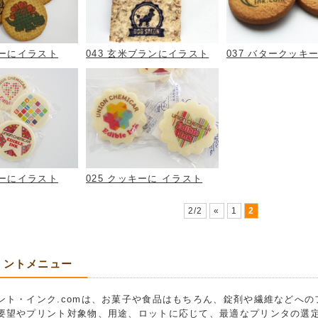
キーにイラスト
043 玄米ブランにイラスト
037 バタークッキ
キーにイラスト
025 クッキーに イラスト
2/2
«
1
2
リントメニュー
ント・インク.comは、お菓子や食品はもちろん、錠剤や繊維などへ
要望やプリント対象物、用途、ロットに応じて、最適なプリンタの選