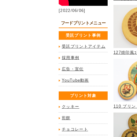
[2022/06/06]
フードプリントメニュー
受託プリント事例
受託プリントアイテム
127焼印風ｺ
採用事例
広告・宣伝
YouTube動画
プリント対象
110 プリ
クッキー
煎餅
チョコレート