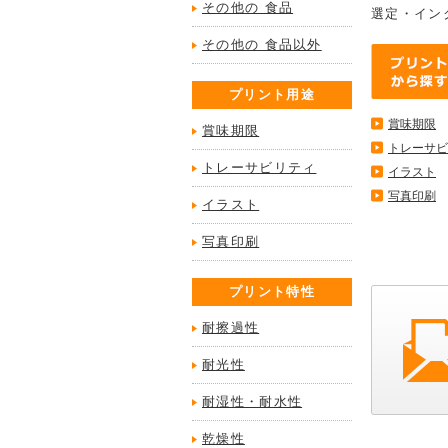
その他の 食品
選定・イン
その他の 食品以外
プリント用途
賞味期限
賞味期限
トレーサビ
トレーサビリティ
イラスト
写真印刷
イラスト
写真印刷
プリント特性
耐擦過性
耐光性
耐湿性・耐水性
乾燥性