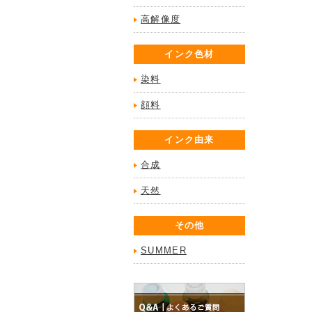
高解像度
インク色材
染料
顔料
インク由来
合成
天然
その他
SUMMER