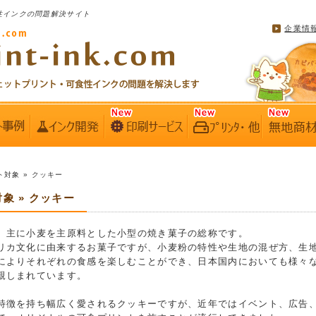
性インクの問題解決サイト
企業情
ト対象 » クッキー
象 » クッキー
、主に小麦を主原料とした小型の焼き菓子の総称です。
リカ文化に由来するお菓子ですが、小麦粉の特性や生地の混ぜ方、生
によりそれぞれの食感を楽しむことができ、日本国内においても様々
親しまれています。
特徴を持ち幅広く愛されるクッキーですが、近年ではイベント、広告