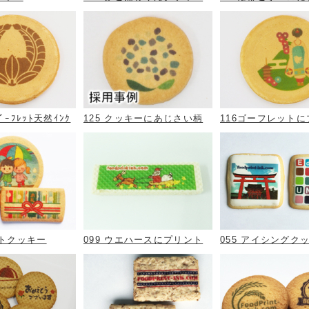
ﾞｰﾌﾚｯﾄ天然ｲﾝｸ
125 クッキーにあじさい柄
116ゴーフレット
ントクッキー
099 ウエハースにプリント
055 アイシングク