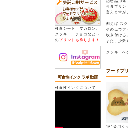
記念品用途
可食プリン
言えますが
例えば ス
可食シート、マカロン、
その点でフ
クッキー、チョコなどへ
吹き付ける
の
プリントも承ります！
また、少数
クッキーへ
フードプリ
可食性インク ラボ 動画
可食性インクについて
161犬用ク