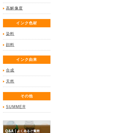
高解像度
インク色材
染料
顔料
インク由来
合成
天然
その他
SUMMER