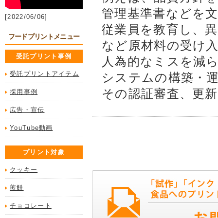
管理基準書などを
[2022/06/06]
従業員を教育し、
フードプリントメニュー
など原材料の受け
受託プリント事例
人為的なミスを減
受託プリントアイテム
システムの構築・
その認証審査、更
採用事例
広告・宣伝
YouTube動画
プリント対象
クッキー
煎餅
チョコレート