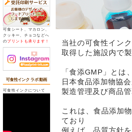
可食シート、マカロン、
クッキー、チョコなどへ
当社の可食性インク
の
プリントも承ります！
取得した施設内で
「食添GMP」とは、Goo
可食性インク ラボ 動画
日本食品添加物協会
製造管理及び商品
可食性インクについて
これは、食品添加
ており
例えば、品質方針を