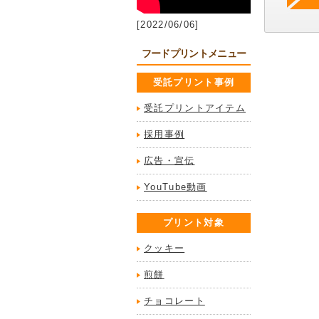
[2022/06/06]
フードプリントメニュー
受託プリント事例
受託プリントアイテム
採用事例
広告・宣伝
YouTube動画
プリント対象
クッキー
煎餅
チョコレート