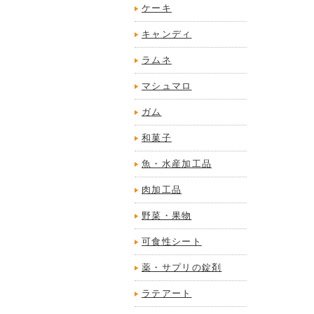
ケーキ
キャンディ
ラムネ
マシュマロ
ガム
和菓子
魚・水産加工品
肉加工品
野菜・果物
可食性シート
薬・サプリの錠剤
ラテアート