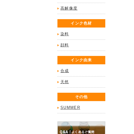
高解像度
インク色材
染料
顔料
インク由来
合成
天然
その他
SUMMER