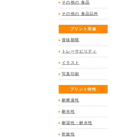
その他の 食品
その他の 食品以外
プリント用途
賞味期限
トレーサビリティ
イラスト
写真印刷
プリント特性
耐擦過性
耐光性
耐湿性・耐水性
乾燥性