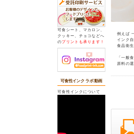
可食シート、マカロン、
例えば 
クッキー、チョコなどへ
インク
の
プリントも承ります！
食品衛
「一般
原料の
可食性インク ラボ 動画
可食性インクについて