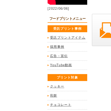
[2022/06/06]
フードプリントメニュー
受託プリント事例
受託プリントアイテム
採用事例
広告・宣伝
YouTube動画
プリント対象
クッキー
煎餅
チョコレート