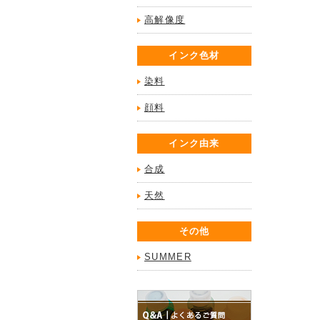
高解像度
インク色材
染料
顔料
インク由来
合成
天然
その他
SUMMER