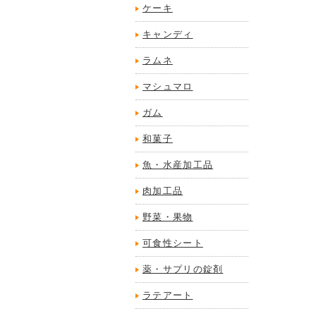
ケーキ
キャンディ
ラムネ
マシュマロ
ガム
和菓子
魚・水産加工品
肉加工品
野菜・果物
可食性シート
薬・サプリの錠剤
ラテアート