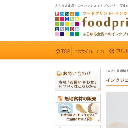
あらゆる食品へのインクジェットプリント・可食
TOP
›
技術情
インクジ