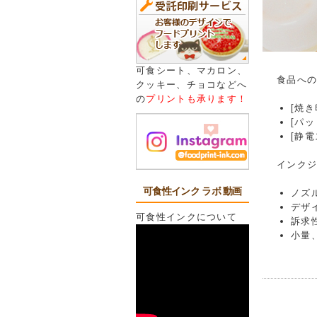
可食シート、マカロン、
食品へ
クッキー、チョコなどへ
の
プリントも承ります！
[焼
[パ
[静
インク
可食性インク ラボ 動画
ノズ
デザ
可食性インクについて
訴求
小量