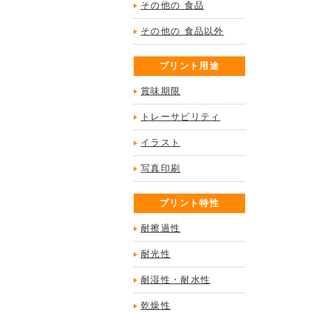
その他の 食品
その他の 食品以外
プリント用途
賞味期限
トレーサビリティ
イラスト
写真印刷
プリント特性
耐擦過性
耐光性
耐湿性・耐水性
乾燥性