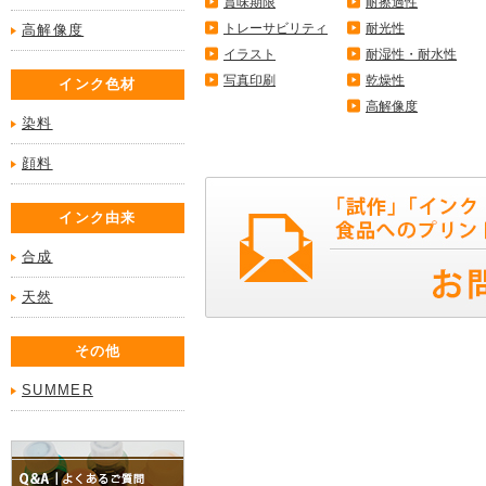
賞味期限
耐擦過性
トレーサビリティ
耐光性
高解像度
イラスト
耐湿性・耐水性
写真印刷
乾燥性
インク色材
高解像度
染料
顔料
インク由来
合成
天然
その他
SUMMER