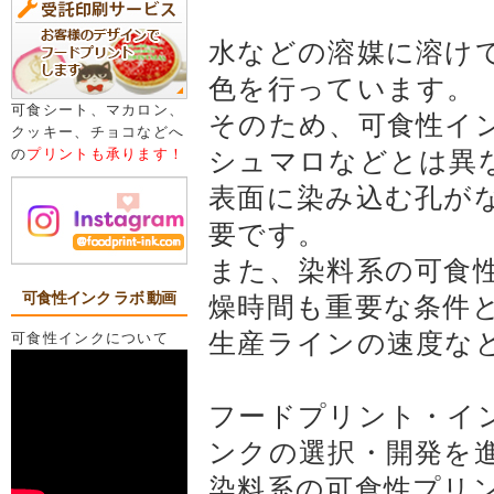
水などの溶媒に溶け
色を行っています。
可食シート、マカロン、
そのため、可食性イ
クッキー、チョコなどへ
の
プリントも承ります！
シュマロなどとは異
表面に染み込む孔が
要です。
また、染料系の可食
可食性インク ラボ 動画
燥時間も重要な条件
生産ラインの速度な
可食性インクについて
フードプリント・イン
ンクの選択・開発を
染料系の可食性プリ