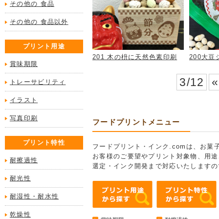
その他の 食品
その他の 食品以外
プリント用途
201 木の枡に天然色素印刷
200大
賞味期限
3/12
«
トレーサビリティ
イラスト
写真印刷
フードプリントメニュー
プリント特性
フードプリント・インク.comは、お
お客様のご要望やプリント対象物、用途
耐擦過性
選定・インク開発まで対応いたしますの
耐光性
耐湿性・耐水性
乾燥性