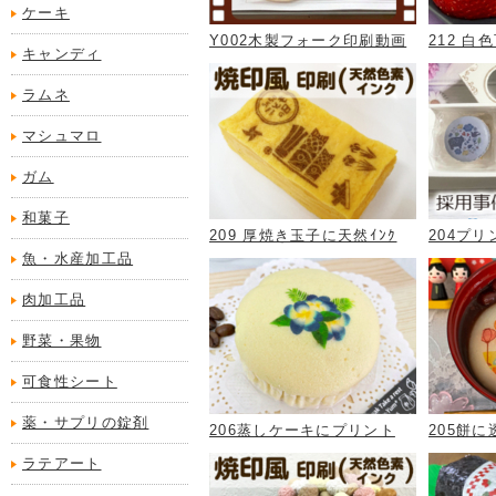
ケーキ
Y002木製フォーク印刷動画
212 
キャンディ
ラムネ
マシュマロ
ガム
和菓子
209 厚焼き玉子に天然ｲﾝｸ
204プ
魚・水産加工品
肉加工品
野菜・果物
可食性シート
薬・サプリの錠剤
206蒸しケーキにプリント
205餅
ラテアート