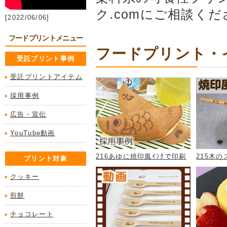
ク.comにご相談く
[2022/06/06]
フードプリントメニュー
フードプリント・イ
受託プリント事例
受託プリントアイテム
採用事例
広告・宣伝
YouTube動画
216あゆに焼印風ｲﾝｸで印刷
215木の
プリント対象
クッキー
煎餅
チョコレート